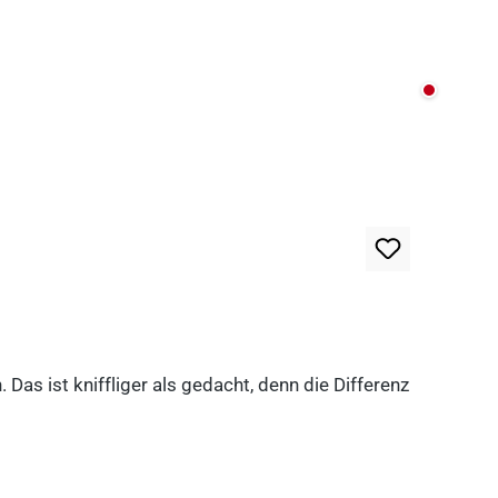
Nicht au
as ist kniffliger als gedacht, denn die Differenz