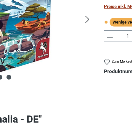
Preise inkl. 
Wenige ve
Wenige verf
Produkt 
Zum Merkzet
Produktnu
alia - DE"