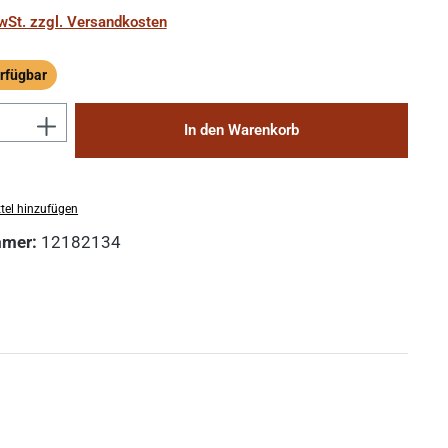
MwSt. zzgl. Versandkosten
rfügbar
ügbar
Anzahl: Gib den gewünschten Wert ein 
In den Warenkorb
tel hinzufügen
mmer:
12182134