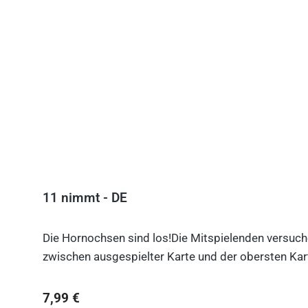
Produktgalerie überspringen
11 nimmt - DE
Die Hornochsen sind los!Die Mitspielenden versuche
zwischen ausgespielter Karte und der obersten Kart
Regulärer Preis:
7,99 €