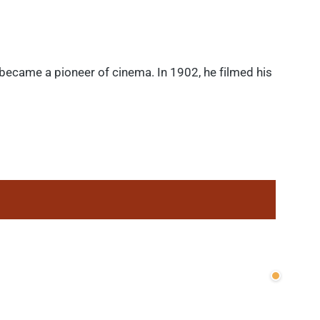
 became a pioneer of cinema. In 1902, he filmed his
Wenige v