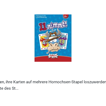
n, ihre Karten auf mehrere Hornochsen-Stapel loszuwerden. D
e des St...