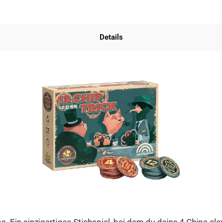
Details
ips. Ein einzigartiges Stichspiel, bei dem du deine 4 Chips c