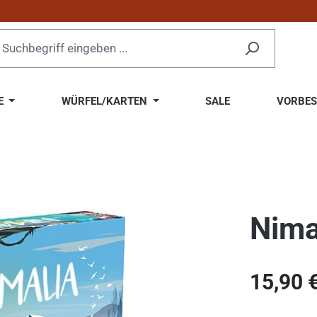
E
WÜRFEL/KARTEN
SALE
VORBES
Nima
Regulärer Pr
15,90 