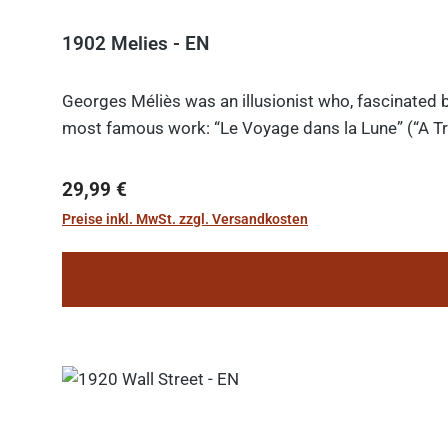
1902 Melies - EN
Georges Méliès was an illusionist who, fascinated b
most famous work: “Le Voyage dans la Lune” (“A Tri
Regulärer Preis:
29,99 €
Preise inkl. MwSt. zzgl. Versandkosten