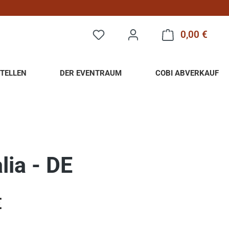
0,00 €
Warenk
TELLEN
DER EVENTRAUM
COBI ABVERKAUF
lia - DE
eis:
€