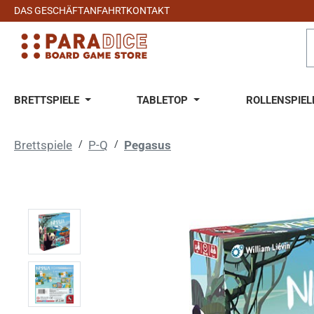
DAS GESCHÄFT
ANFAHRT
KONTAKT
 Hauptinhalt springen
Zur Suche springen
Zur Hauptnavigation springen
BRETTSPIELE
TABLETOP
ROLLENSPIEL
Brettspiele
/
P-Q
/
Pegasus
Bildergalerie überspringen