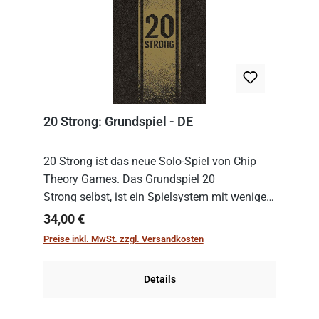
20 Strong: Grundspiel - DE
20 Strong ist das neue Solo-Spiel von Chip
Theory Games. Das Grundspiel 20
Strong selbst, ist ein Spielsystem mit wenigen,
einfachen Regeln. Um es zu spielen, muss es
Regulärer Preis:
34,00 €
immer mit einem Themenset ergänzt werden.
Preise inkl. MwSt. zzgl. Versandkosten
Im Grund...
Details