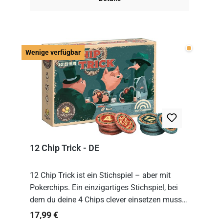
Wenige v
Wenige verfügbar
12 Chip Trick - DE
12 Chip Trick ist ein Stichspiel – aber mit
Pokerchips. Ein einzigartiges Stichspiel, bei
dem du deine 4 Chips clever einsetzen musst.
Wer die Chips mit dem höchsten Gesamtwert
Regulärer Preis:
17,99 €