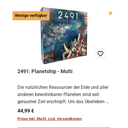
Wenige v
Wenige verfügbar
2491: Planetship - Multi
Die natürlichen Ressourcen der Erde und aller
anderen bewohnbaren Planeten sind seit
geraumer Zeit erschöpft. Um das Überleben zu
sichern, wurden die sogenannten
Regulärer Preis:
44,99 €
„Weltenschiffe“ gebaut. Auf diesen
Preise inkl. MwSt. zzgl. Versandkosten
planetengroßen Raums...