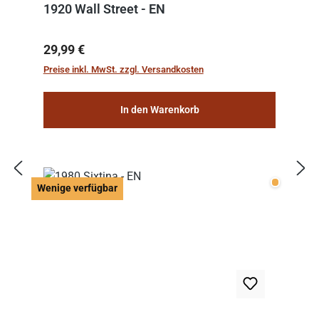
1920 Wall Street - EN
Regulärer Preis:
29,99 €
Preise inkl. MwSt. zzgl. Versandkosten
In den Warenkorb
Wenige v
Wenige verfügbar