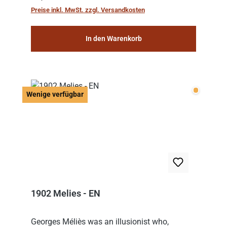
hat, gewinnt die Runde. Aber Vorsicht: D...
Preise inkl. MwSt. zzgl. Versandkosten
In den Warenkorb
Wenige v
Wenige verfügbar
1902 Melies - EN
Georges Méliès was an illusionist who,