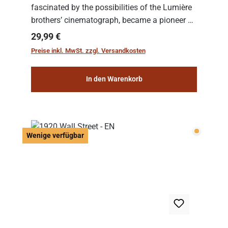
fascinated by the possibilities of the Lumière
brothers’ cinematograph, became a pioneer of
cinema. In 1902, he filmed his most famous
Regulärer Preis:
29,99 €
work: “Le Voyage dans la Lune” (“A Trip to...
Preise inkl. MwSt. zzgl. Versandkosten
In den Warenkorb
Wenige v
Wenige verfügbar