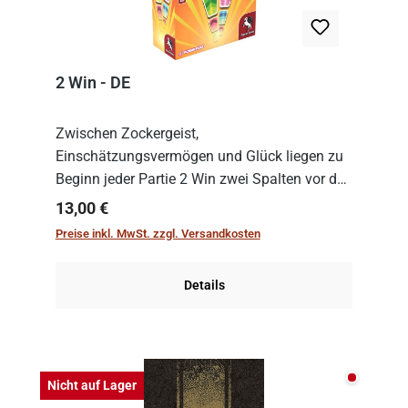
2 Win - DE
Zwischen Zockergeist,
Einschätzungsvermögen und Glück liegen zu
Beginn jeder Partie 2 Win zwei Spalten vor den
Spielenden aus, die es in die Höhe zu treiben
Regulärer Preis:
13,00 €
gilt. Doch das geht natürlich nur, solange man
Preise inkl. MwSt. zzgl. Versandkosten
auch Karten a...
Details
Nicht auf
Nicht auf Lager