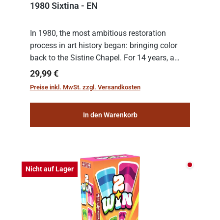
1980 Sixtina - EN
In 1980, the most ambitious restoration
process in art history began: bringing color
back to the Sistine Chapel. For 14 years, a
team of experts from the Vatican undertook
Regulärer Preis:
29,99 €
the meticulous job of cleaning and
Preise inkl. MwSt. zzgl. Versandkosten
consolidat...
In den Warenkorb
Nicht auf
Nicht auf Lager