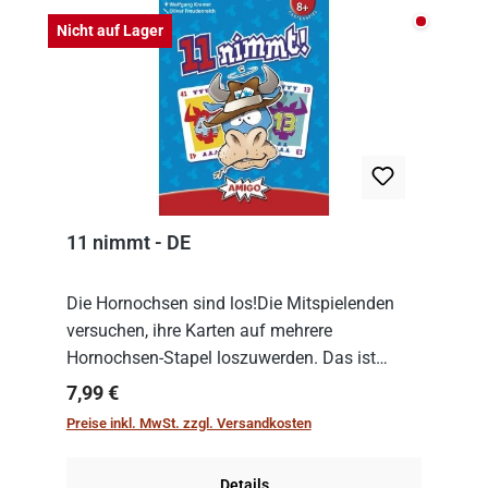
Nicht auf
Nicht auf Lager
11 nimmt - DE
Die Hornochsen sind los!Die Mitspielenden
versuchen, ihre Karten auf mehrere
Hornochsen-Stapel loszuwerden. Das ist
kniffliger als gedacht, denn die Differenz
Regulärer Preis:
7,99 €
zwischen ausgespielter Karte und der
Preise inkl. MwSt. zzgl. Versandkosten
obersten Karte des St...
Details