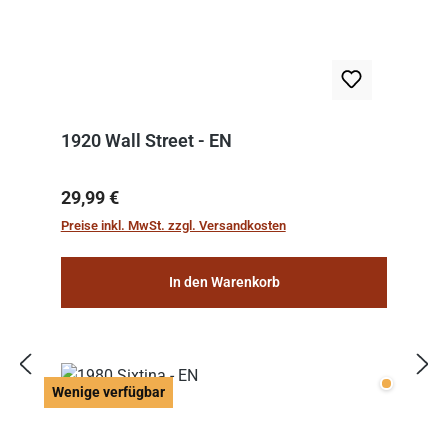
1920 Wall Street - EN
Regulärer Preis:
29,99 €
Preise inkl. MwSt. zzgl. Versandkosten
In den Warenkorb
Wenige v
Wenige verfügbar