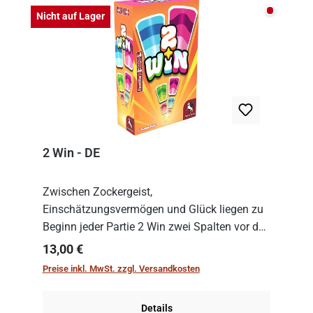
Nicht auf
Nicht auf Lager
2 Win - DE
Zwischen Zockergeist,
Einschätzungsvermögen und Glück liegen zu
Beginn jeder Partie 2 Win zwei Spalten vor den
Spielenden aus, die es in die Höhe zu treiben
Regulärer Preis:
13,00 €
gilt. Doch das geht natürlich nur, solange man
Preise inkl. MwSt. zzgl. Versandkosten
auch Karten a...
Details