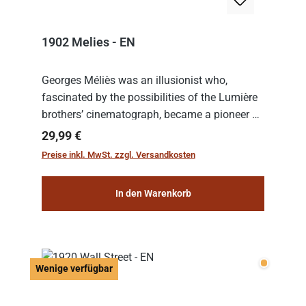
1902 Melies - EN
Georges Méliès was an illusionist who,
fascinated by the possibilities of the Lumière
brothers’ cinematograph, became a pioneer of
cinema. In 1902, he filmed his most famous
Regulärer Preis:
29,99 €
work: “Le Voyage dans la Lune” (“A Trip to...
Preise inkl. MwSt. zzgl. Versandkosten
In den Warenkorb
Wenige v
Wenige verfügbar