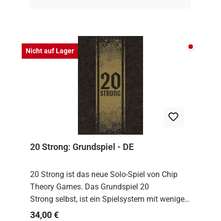
Nicht auf
Nicht auf Lager
20 Strong: Grundspiel - DE
20 Strong ist das neue Solo-Spiel von Chip
Theory Games. Das Grundspiel 20
Strong selbst, ist ein Spielsystem mit wenigen,
einfachen Regeln. Um es zu spielen, muss es
Regulärer Preis:
34,00 €