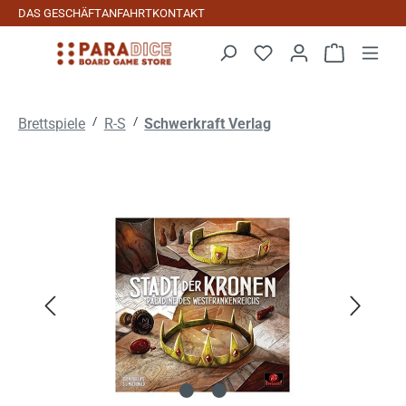
DAS GESCHÄFT
ANFAHRT
KONTAKT
Zum Hauptinhalt springen
Warenkorb 
/
/
Brettspiele
R-S
Schwerkraft Verlag
Bildergalerie überspringen