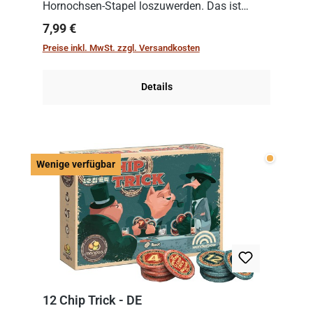
Hornochsen-Stapel loszuwerden. Das ist
kniffliger als gedacht, denn die Differenz
Regulärer Preis:
7,99 €
zwischen ausgespielter Karte und der
Preise inkl. MwSt. zzgl. Versandkosten
obersten Karte des St...
Details
Wenige v
Wenige verfügbar
12 Chip Trick - DE