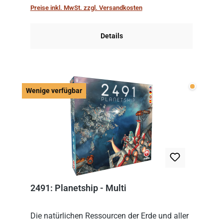
immer mit einem Themenset ergänzt werden.
Preise inkl. MwSt. zzgl. Versandkosten
Im Grund...
Details
Wenige v
Wenige verfügbar
2491: Planetship - Multi
Die natürlichen Ressourcen der Erde und aller