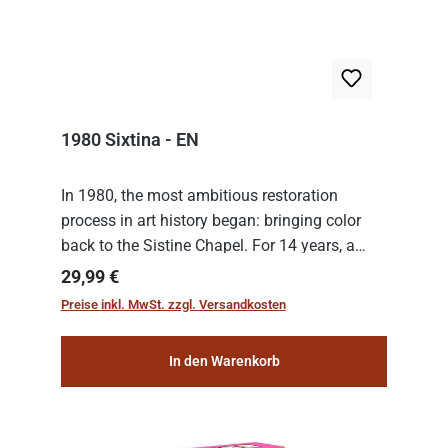
1980 Sixtina - EN
In 1980, the most ambitious restoration
process in art history began: bringing color
back to the Sistine Chapel. For 14 years, a
team of experts from the Vatican undertook
Regulärer Preis:
29,99 €
the meticulous job of cleaning and
Preise inkl. MwSt. zzgl. Versandkosten
consolidat...
In den Warenkorb