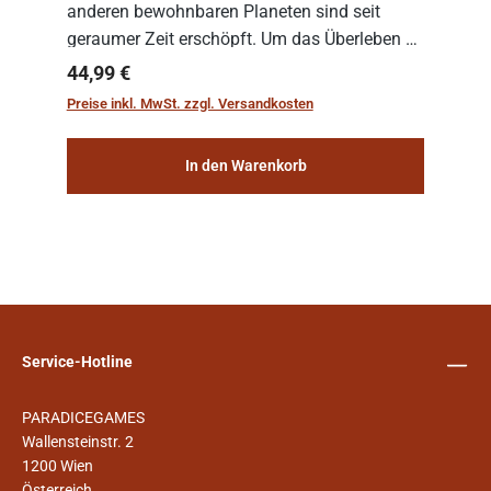
anderen bewohnbaren Planeten sind seit
geraumer Zeit erschöpft. Um das Überleben zu
sichern, wurden die sogenannten
Regulärer Preis:
44,99 €
„Weltenschiffe“ gebaut. Auf diesen
Preise inkl. MwSt. zzgl. Versandkosten
planetengroßen Raums...
In den Warenkorb
Service-Hotline
PARADICEGAMES
Wallensteinstr. 2
1200 Wien
Österreich