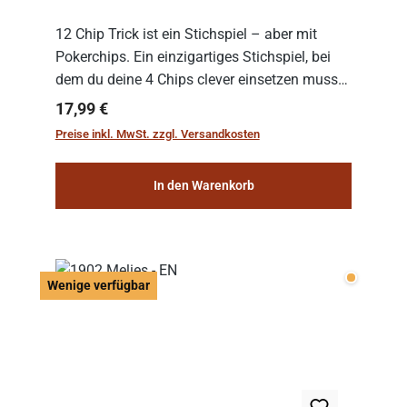
12 Chip Trick ist ein Stichspiel – aber mit
Pokerchips. Ein einzigartiges Stichspiel, bei
dem du deine 4 Chips clever einsetzen musst.
Wer die Chips mit dem höchsten Gesamtwert
Regulärer Preis:
17,99 €
hat, gewinnt die Runde. Aber Vorsicht: D...
Preise inkl. MwSt. zzgl. Versandkosten
In den Warenkorb
Wenige v
Wenige verfügbar