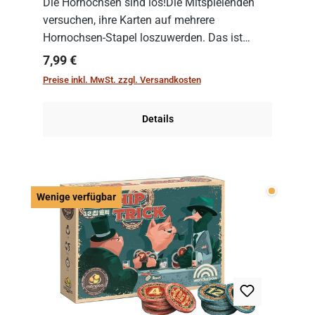
Die Hornochsen sind los!Die Mitspielenden
versuchen, ihre Karten auf mehrere
Hornochsen-Stapel loszuwerden. Das ist
kniffliger als gedacht, denn die Differenz
Regulärer Preis:
7,99 €
zwischen ausgespielter Karte und der
Preise inkl. MwSt. zzgl. Versandkosten
obersten Karte des St...
Details
Wenige v
Wenige verfügbar