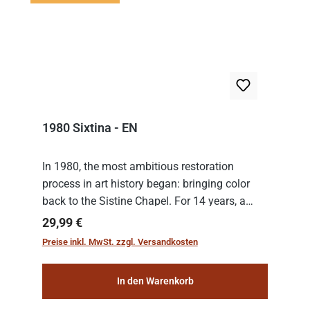
1980 Sixtina - EN
In 1980, the most ambitious restoration
process in art history began: bringing color
back to the Sistine Chapel. For 14 years, a
team of experts from the Vatican undertook
Regulärer Preis:
29,99 €
the meticulous job of cleaning and
Preise inkl. MwSt. zzgl. Versandkosten
consolidat...
In den Warenkorb