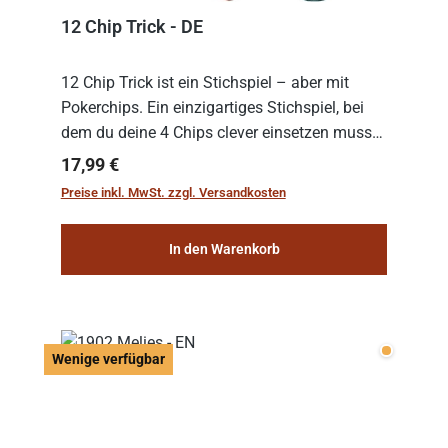
12 Chip Trick - DE
12 Chip Trick ist ein Stichspiel – aber mit
Pokerchips. Ein einzigartiges Stichspiel, bei
dem du deine 4 Chips clever einsetzen musst.
Wer die Chips mit dem höchsten Gesamtwert
Regulärer Preis:
17,99 €
hat, gewinnt die Runde. Aber Vorsicht: D...
Preise inkl. MwSt. zzgl. Versandkosten
In den Warenkorb
Wenige v
Wenige verfügbar