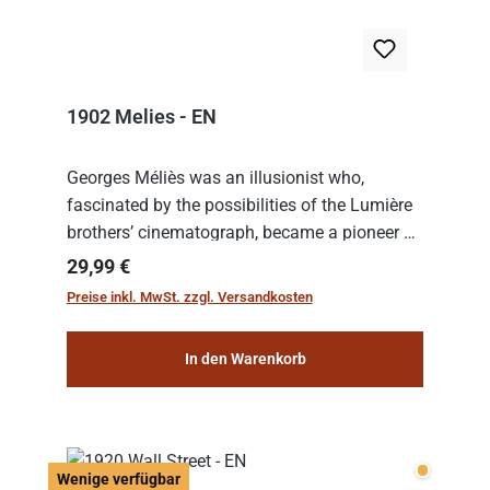
1902 Melies - EN
Georges Méliès was an illusionist who,
fascinated by the possibilities of the Lumière
brothers’ cinematograph, became a pioneer of
cinema. In 1902, he filmed his most famous
Regulärer Preis:
29,99 €
work: “Le Voyage dans la Lune” (“A Trip to...
Preise inkl. MwSt. zzgl. Versandkosten
In den Warenkorb
Wenige v
Wenige verfügbar