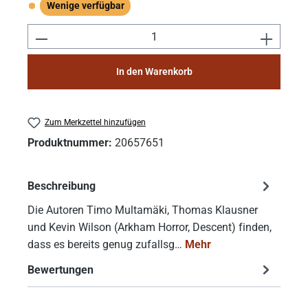
Wenige verfügbar
Wenige verfügbar
Produkt Anzahl: Gib den gewünschten Wert e
In den Warenkorb
Zum Merkzettel hinzufügen
Produktnummer:
20657651
Beschreibung
Die Autoren Timo Multamäki, Thomas Klausner
und Kevin Wilson (Arkham Horror, Descent) finden,
dass es bereits genug zufallsg…
Mehr
Bewertungen