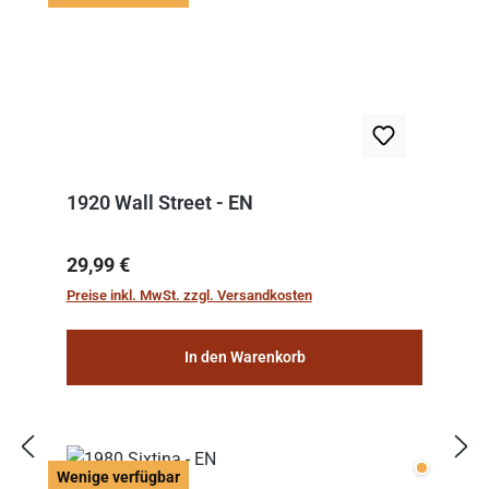
1920 Wall Street - EN
Regulärer Preis:
29,99 €
Preise inkl. MwSt. zzgl. Versandkosten
In den Warenkorb
Wenige v
Wenige verfügbar