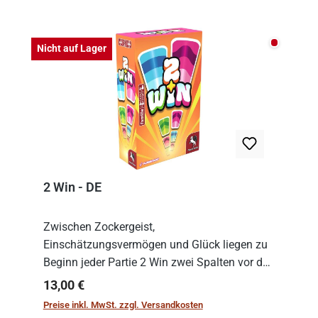
Nicht auf
Nicht auf Lager
2 Win - DE
Zwischen Zockergeist,
Einschätzungsvermögen und Glück liegen zu
Beginn jeder Partie 2 Win zwei Spalten vor den
Spielenden aus, die es in die Höhe zu treiben
Regulärer Preis:
13,00 €
gilt. Doch das geht natürlich nur, solange man
Preise inkl. MwSt. zzgl. Versandkosten
auch Karten a...