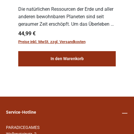
Die natürlichen Ressourcen der Erde und aller
anderen bewohnbaren Planeten sind seit
geraumer Zeit erschöpft. Um das Überleben zu
sichern, wurden die sogenannten
Regulärer Preis:
44,99 €
„Weltenschiffe“ gebaut. Auf diesen
Preise inkl. MwSt. zzgl. Versandkosten
planetengroßen Raums...
In den Warenkorb
Service-Hotline
PARADICEGAMES
Wallensteinstr. 2