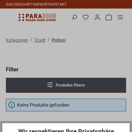
DAS GESCHÄFT
ANFAHRT
KONTAKT
Zum Hauptinhalt springen
Du hast 0 Produkte auf
Warenkorb 
/
/
Kategorien
Stadt
Polizei
Filter
Produkte filtern
Keine Produkte gefunden.
Wir respektieren Ihre Privatsphäre