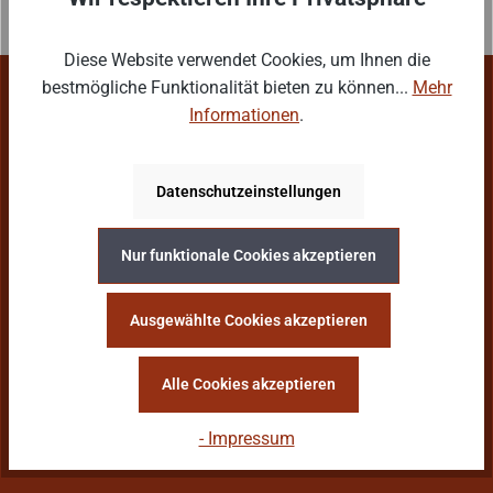
Diese Website verwendet Cookies, um Ihnen die
bestmögliche Funktionalität bieten zu können...
Mehr
Service-Hotline
Informationen
.
PARADICEGAMES
Datenschutzeinstellungen
Wallensteinstr. 2
1200 Wien
Österreich
Nur funktionale Cookies akzeptieren
shop@paradicegames.at
Öffnungszeiten
Ausgewählte Cookies akzeptieren
Di. - Fr.: 10:00 18:00
Sa.: 10:00 - 14:00
Alle Cookies akzeptieren
- Impressum
Vertrag widerrufen