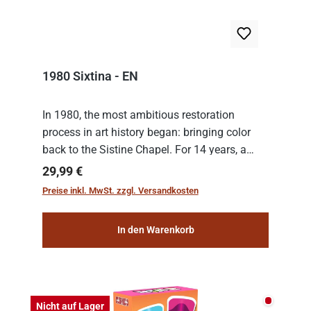
1980 Sixtina - EN
In 1980, the most ambitious restoration
process in art history began: bringing color
back to the Sistine Chapel. For 14 years, a
team of experts from the Vatican undertook
Regulärer Preis:
29,99 €
the meticulous job of cleaning and
Preise inkl. MwSt. zzgl. Versandkosten
consolidat...
In den Warenkorb
Nicht auf
Nicht auf Lager