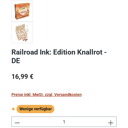
Railroad Ink: Edition Knallrot -
DE
Regulärer Preis:
16,99 €
Preise inkl. MwSt. zzgl. Versandkosten
Wenige verfügbar
Wenige verfügbar
Produkt Anzahl: Gib den gewünschten Wert e