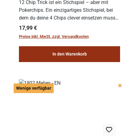
12 Chip Trick ist ein Stichspiel – aber mit
Pokerchips. Ein einzigartiges Stichspiel, bei
dem du deine 4 Chips clever einsetzen musst.
Wer die Chips mit dem höchsten Gesamtwert
Regulärer Preis:
17,99 €
hat, gewinnt die Runde. Aber Vorsicht: D...
Preise inkl. MwSt. zzgl. Versandkosten
In den Warenkorb
Wenige v
Wenige verfügbar