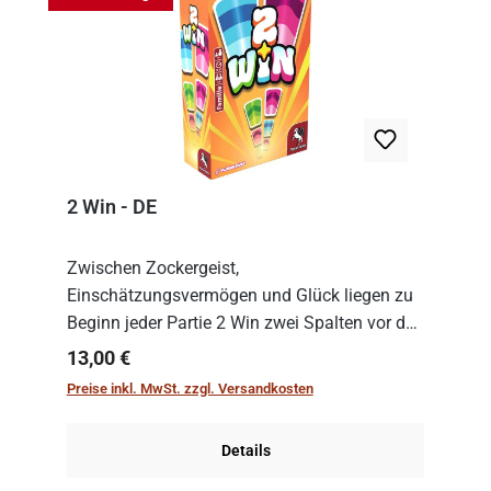
2 Win - DE
Zwischen Zockergeist,
Einschätzungsvermögen und Glück liegen zu
Beginn jeder Partie 2 Win zwei Spalten vor den
Spielenden aus, die es in die Höhe zu treiben
Regulärer Preis:
13,00 €
gilt. Doch das geht natürlich nur, solange man
Preise inkl. MwSt. zzgl. Versandkosten
auch Karten a...
Details