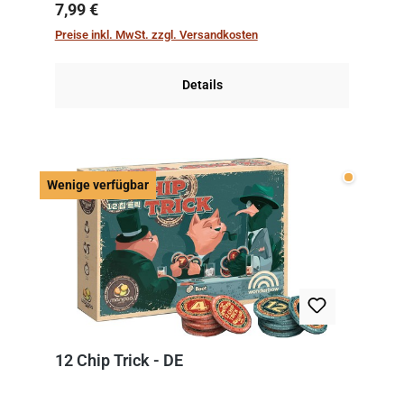
kniffliger als gedacht, denn die Differenz
Regulärer Preis:
7,99 €
zwischen ausgespielter Karte und der
Preise inkl. MwSt. zzgl. Versandkosten
obersten Karte des St...
Details
Wenige v
Wenige verfügbar
12 Chip Trick - DE