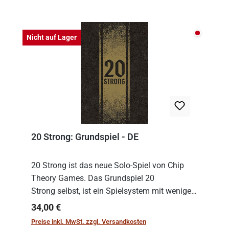
Nicht auf
Nicht auf Lager
20 Strong: Grundspiel - DE
20 Strong ist das neue Solo-Spiel von Chip
Theory Games. Das Grundspiel 20
Strong selbst, ist ein Spielsystem mit wenigen,
einfachen Regeln. Um es zu spielen, muss es
Regulärer Preis:
34,00 €
immer mit einem Themenset ergänzt werden.
Preise inkl. MwSt. zzgl. Versandkosten