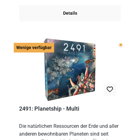
Im Grund...
Details
Wenige v
Wenige verfügbar
2491: Planetship - Multi
Die natürlichen Ressourcen der Erde und aller
anderen bewohnbaren Planeten sind seit