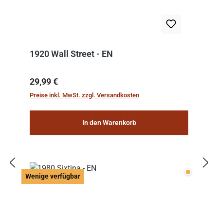
1920 Wall Street - EN
Regulärer Preis:
29,99 €
Preise inkl. MwSt. zzgl. Versandkosten
In den Warenkorb
Wenige v
Wenige verfügbar