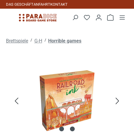
DAS GESCHÄFT
ANFAHRT
KONTAKT
Zum Hauptinhalt springen
Warenkorb 
/
/
Brettspiele
G-H
Horrible games
Bildergalerie überspringen