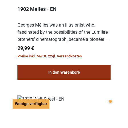
1902 Melies - EN
Georges Méliès was an illusionist who,
fascinated by the possibilities of the Lumière
brothers’ cinematograph, became a pioneer of
cinema. In 1902, he filmed his most famous
Regulärer Preis:
29,99 €
work: “Le Voyage dans la Lune” (“A Trip to...
Preise inkl. MwSt. zzgl. Versandkosten
In den Warenkorb
Wenige v
Wenige verfügbar