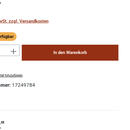
€
MwSt. zzgl. Versandkosten
rfügbar
ügbar
Anzahl: Gib den gewünschten Wert ein 
In den Warenkorb
tel hinzufügen
mmer:
17249784
"