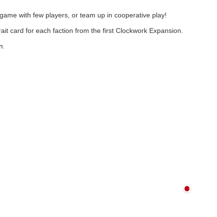
game with few players, or team up in cooperative play!
trait card for each faction from the first Clockwork Expansion.
n.
Nicht au