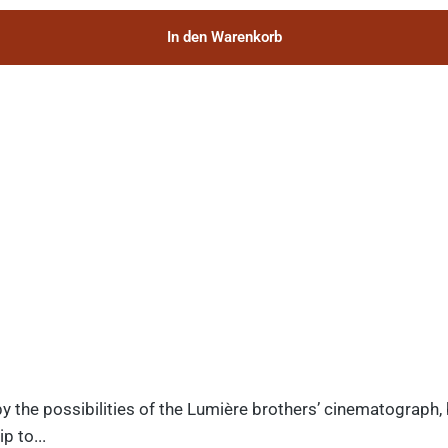
In den Warenkorb
y the possibilities of the Lumière brothers’ cinematograph,
p to...