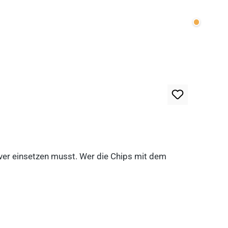
Wenige v
lever einsetzen musst. Wer die Chips mit dem