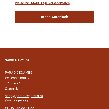
„Weltenschiffe“ gebaut. Auf diesen
Preise inkl. MwSt. zzgl. Versandkosten
planetengroßen Raums...
In den Warenkorb
Service-Hotline
PARADICEGAMES
Wallensteinstr. 2
1200 Wien
Österreich
shop@paradicegames.at
Öffnungszeiten
Di. - Fr.: 10:00 18:00