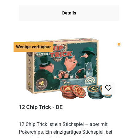
obersten Karte des St...
Details
Wenige v
Wenige verfügbar
12 Chip Trick - DE
12 Chip Trick ist ein Stichspiel – aber mit
Pokerchips. Ein einzigartiges Stichspiel, bei