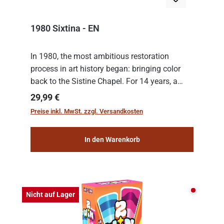
1980 Sixtina - EN
In 1980, the most ambitious restoration
process in art history began: bringing color
back to the Sistine Chapel. For 14 years, a
team of experts from the Vatican undertook
Regulärer Preis:
29,99 €
the meticulous job of cleaning and
Preise inkl. MwSt. zzgl. Versandkosten
consolidat...
In den Warenkorb
Nicht auf
Nicht auf Lager