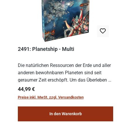
2491: Planetship - Multi
Die natürlichen Ressourcen der Erde und aller
anderen bewohnbaren Planeten sind seit
geraumer Zeit erschöpft. Um das Überleben zu
sichern, wurden die sogenannten
Regulärer Preis:
44,99 €
„Weltenschiffe“ gebaut. Auf diesen
Preise inkl. MwSt. zzgl. Versandkosten
planetengroßen Raums...
In den Warenkorb