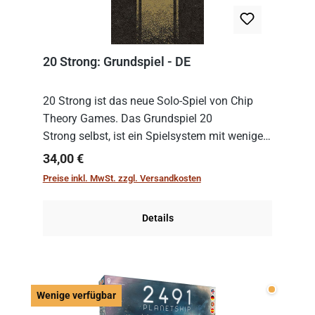
20 Strong: Grundspiel - DE
20 Strong ist das neue Solo-Spiel von Chip
Theory Games. Das Grundspiel 20
Strong selbst, ist ein Spielsystem mit wenigen,
einfachen Regeln. Um es zu spielen, muss es
Regulärer Preis:
34,00 €
immer mit einem Themenset ergänzt werden.
Preise inkl. MwSt. zzgl. Versandkosten
Im Grund...
Details
Wenige v
Wenige verfügbar