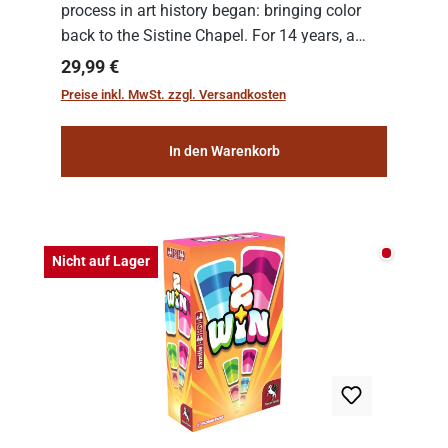
process in art history began: bringing color
back to the Sistine Chapel. For 14 years, a
team of experts from the Vatican undertook
Regulärer Preis:
29,99 €
the meticulous job of cleaning and
Preise inkl. MwSt. zzgl. Versandkosten
consolidat...
In den Warenkorb
Nicht auf
Nicht auf Lager