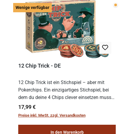
Wenige v
Wenige verfügbar
12 Chip Trick - DE
12 Chip Trick ist ein Stichspiel – aber mit
Pokerchips. Ein einzigartiges Stichspiel, bei
dem du deine 4 Chips clever einsetzen musst.
Wer die Chips mit dem höchsten Gesamtwert
Regulärer Preis:
17,99 €
hat, gewinnt die Runde. Aber Vorsicht: D...
Preise inkl. MwSt. zzgl. Versandkosten
In den Warenkorb