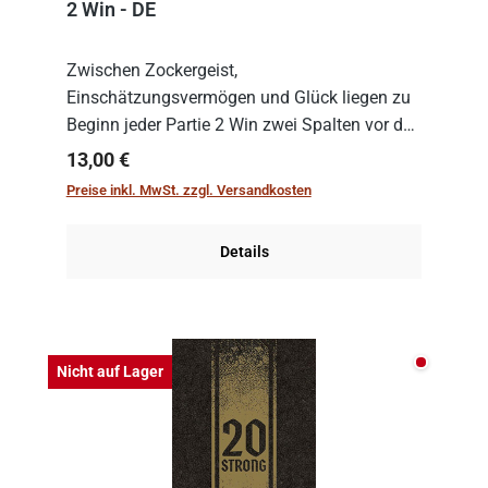
2 Win - DE
Zwischen Zockergeist,
Einschätzungsvermögen und Glück liegen zu
Beginn jeder Partie 2 Win zwei Spalten vor den
Spielenden aus, die es in die Höhe zu treiben
Regulärer Preis:
13,00 €
gilt. Doch das geht natürlich nur, solange man
Preise inkl. MwSt. zzgl. Versandkosten
auch Karten a...
Details
Nicht auf
Nicht auf Lager