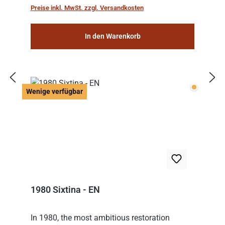
Preise inkl. MwSt. zzgl. Versandkosten
In den Warenkorb
Wenige v
Wenige verfügbar
1980 Sixtina - EN
In 1980, the most ambitious restoration