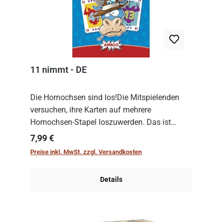
11 nimmt - DE
Die Hornochsen sind los!Die Mitspielenden
versuchen, ihre Karten auf mehrere
Hornochsen-Stapel loszuwerden. Das ist
kniffliger als gedacht, denn die Differenz
Regulärer Preis:
7,99 €
zwischen ausgespielter Karte und der
Preise inkl. MwSt. zzgl. Versandkosten
obersten Karte des St...
Details