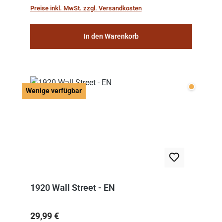
work: “Le Voyage dans la Lune” (“A Trip to...
Preise inkl. MwSt. zzgl. Versandkosten
In den Warenkorb
Wenige v
Wenige verfügbar
1920 Wall Street - EN
Regulärer Preis:
29,99 €