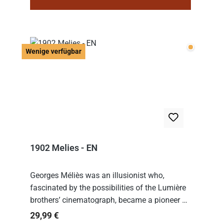
Wenige v
Wenige verfügbar
1902 Melies - EN
Georges Méliès was an illusionist who,
fascinated by the possibilities of the Lumière
brothers’ cinematograph, became a pioneer of
cinema. In 1902, he filmed his most famous
Regulärer Preis:
29,99 €