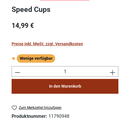
Speed Cups
Regulärer Preis:
14,99 €
Preise inkl. MwSt. zzgl. Versandkosten
Wenige verfügbar
Wenige verfügbar
Produkt Anzahl: Gib den gewünschten Wert e
In den Warenkorb
Zum Merkzettel hinzufügen
Produktnummer:
11790948