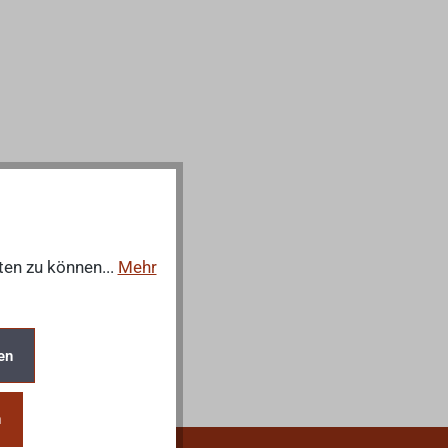
ten zu können...
Mehr
en
n