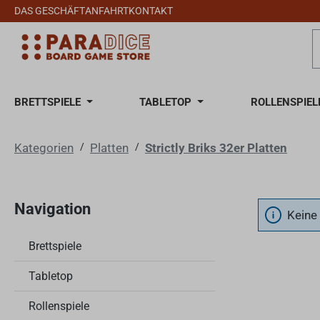
DAS GESCHÄFT
ANFAHRT
KONTAKT
 Hauptinhalt springen
Zur Suche springen
Zur Hauptnavigation springen
BRETTSPIELE
TABLETOP
ROLLENSPIEL
Kategorien
/
Platten
/
Strictly Briks 32er Platten
Navigation
Keine
Brettspiele
Tabletop
Rollenspiele