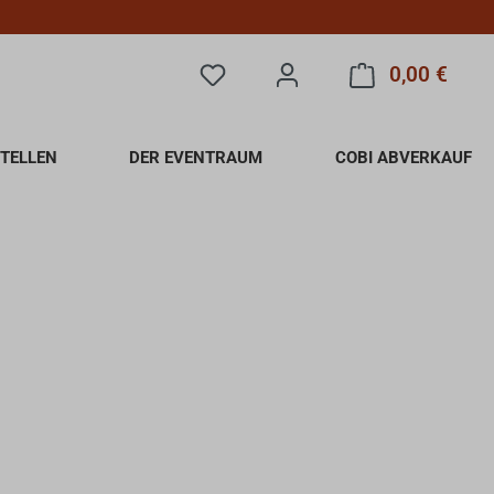
0,00 €
Du hast 0 Produkte auf dem Merkzet
Warenk
TELLEN
DER EVENTRAUM
COBI ABVERKAUF