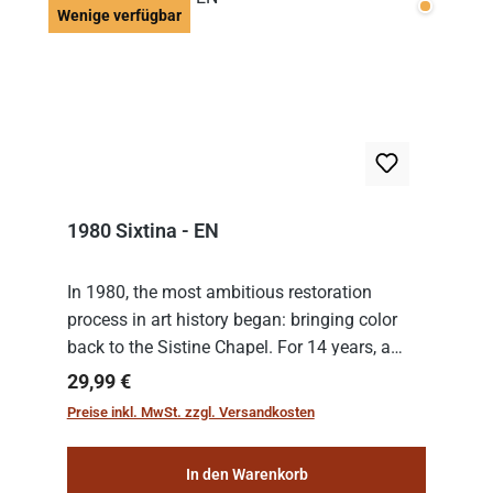
Wenige v
Wenige verfügbar
1980 Sixtina - EN
In 1980, the most ambitious restoration
process in art history began: bringing color
back to the Sistine Chapel. For 14 years, a
team of experts from the Vatican undertook
Regulärer Preis:
29,99 €
the meticulous job of cleaning and
Preise inkl. MwSt. zzgl. Versandkosten
consolidat...
In den Warenkorb