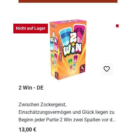
Nicht auf
Nicht auf Lager
2 Win - DE
Zwischen Zockergeist,
Einschätzungsvermögen und Glück liegen zu
Beginn jeder Partie 2 Win zwei Spalten vor den
Spielenden aus, die es in die Höhe zu treiben
Regulärer Preis:
13,00 €
gilt. Doch das geht natürlich nur, solange man