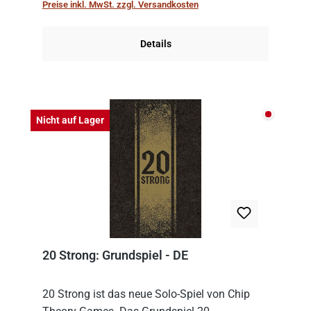
Preise inkl. MwSt. zzgl. Versandkosten
auch Karten a...
Details
Nicht auf
Nicht auf Lager
20 Strong: Grundspiel - DE
20 Strong ist das neue Solo-Spiel von Chip