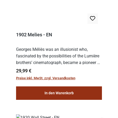
1902 Melies - EN
Georges Méliès was an illusionist who,
fascinated by the possibilities of the Lumière
brothers’ cinematograph, became a pioneer of
cinema. In 1902, he filmed his most famous
Regulärer Preis:
29,99 €
work: “Le Voyage dans la Lune” (“A Trip to...
Preise inkl. MwSt. zzgl. Versandkosten
In den Warenkorb