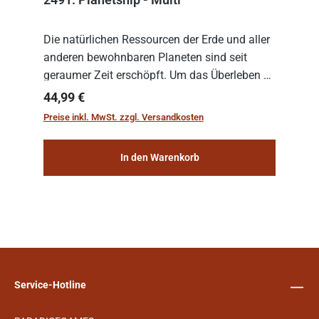
Die natürlichen Ressourcen der Erde und aller
anderen bewohnbaren Planeten sind seit
geraumer Zeit erschöpft. Um das Überleben zu
sichern, wurden die sogenannten
Regulärer Preis:
44,99 €
„Weltenschiffe“ gebaut. Auf diesen
Preise inkl. MwSt. zzgl. Versandkosten
planetengroßen Raums...
In den Warenkorb
Service-Hotline