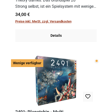
Theory Games. Das Grundspiel 20
Strong selbst, ist ein Spielsystem mit wenigen,
einfachen Regeln. Um es zu spielen, muss es
Regulärer Preis:
34,00 €
immer mit einem Themenset ergänzt werden.
Preise inkl. MwSt. zzgl. Versandkosten
Im Grund...
Details
Wenige v
Wenige verfügbar
2491: Planetship - Multi