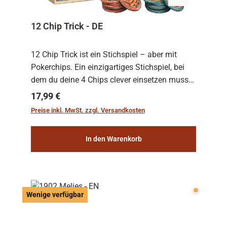
12 Chip Trick - DE
12 Chip Trick ist ein Stichspiel – aber mit
Pokerchips. Ein einzigartiges Stichspiel, bei
dem du deine 4 Chips clever einsetzen musst.
Wer die Chips mit dem höchsten Gesamtwert
Regulärer Preis:
17,99 €
hat, gewinnt die Runde. Aber Vorsicht: D...
Preise inkl. MwSt. zzgl. Versandkosten
In den Warenkorb
Wenige v
Wenige verfügbar