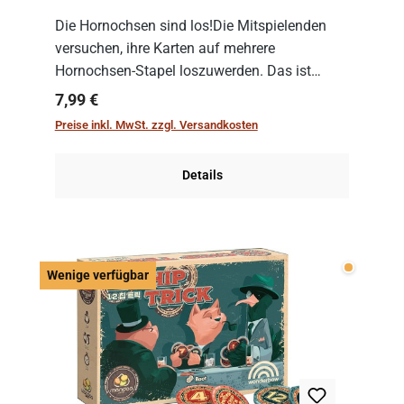
Die Hornochsen sind los!Die Mitspielenden
versuchen, ihre Karten auf mehrere
Hornochsen-Stapel loszuwerden. Das ist
kniffliger als gedacht, denn die Differenz
Regulärer Preis:
7,99 €
zwischen ausgespielter Karte und der
Preise inkl. MwSt. zzgl. Versandkosten
obersten Karte des St...
Details
Wenige v
Wenige verfügbar