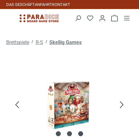
DAS GESCHÄFT
ANFAHRT
KONTAKT
Zum Hauptinhalt springen
Warenkorb 
/
/
Brettspiele
R-S
Skellig Games
Bildergalerie überspringen