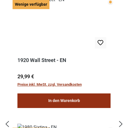
Wenige v
Wenige verfügbar
1920 Wall Street - EN
Regulärer Preis:
29,99 €
Preise inkl. MwSt. zzgl. Versandkosten
In den Warenkorb