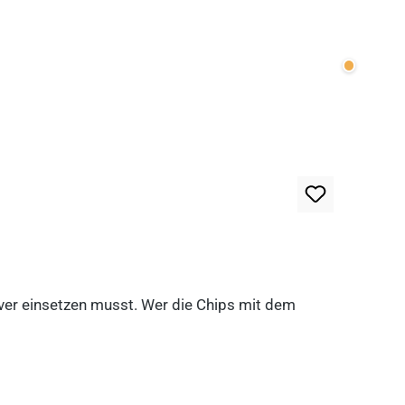
Wenige v
lever einsetzen musst. Wer die Chips mit dem