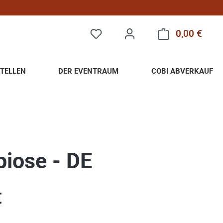
0,00 €
Warenk
TELLEN
DER EVENTRAUM
COBI ABVERKAUF
iose - DE
eis:
€