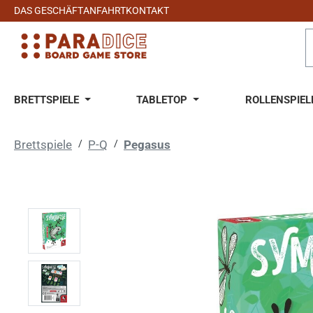
DAS GESCHÄFT
ANFAHRT
KONTAKT
 Hauptinhalt springen
Zur Suche springen
Zur Hauptnavigation springen
BRETTSPIELE
TABLETOP
ROLLENSPIEL
Brettspiele
/
P-Q
/
Pegasus
Bildergalerie überspringen