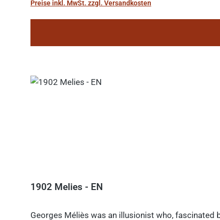
Preise inkl. MwSt. zzgl. Versandkosten
1902 Melies - EN
Georges Méliès was an illusionist who, fascinated b