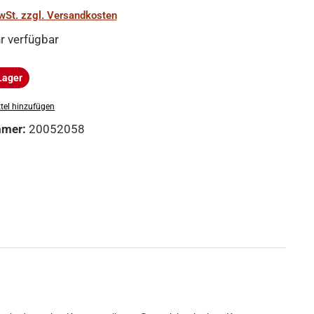
MwSt. zzgl. Versandkosten
r verfügbar
Lager
ger
tel hinzufügen
mmer:
20052058