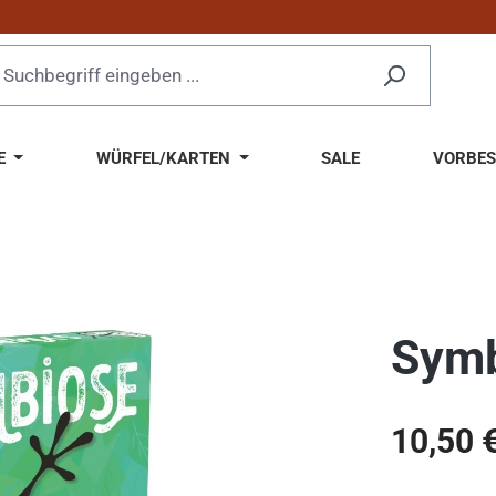
E
WÜRFEL/KARTEN
SALE
VORBES
Symb
Regulärer Pr
10,50 