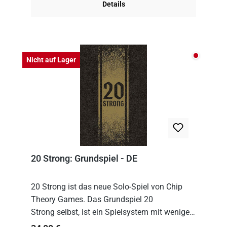
Details
Nicht auf
Nicht auf Lager
20 Strong: Grundspiel - DE
20 Strong ist das neue Solo-Spiel von Chip
Theory Games. Das Grundspiel 20
Strong selbst, ist ein Spielsystem mit wenigen,
einfachen Regeln. Um es zu spielen, muss es