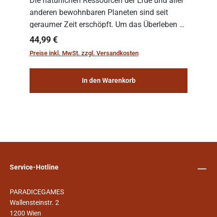
Die natürlichen Ressourcen der Erde und aller
anderen bewohnbaren Planeten sind seit
geraumer Zeit erschöpft. Um das Überleben zu
sichern, wurden die sogenannten
Regulärer Preis:
44,99 €
„Weltenschiffe“ gebaut. Auf diesen
Preise inkl. MwSt. zzgl. Versandkosten
planetengroßen Raums...
In den Warenkorb
Service-Hotline
PARADICEGAMES
Wallensteinstr. 2
1200 Wien