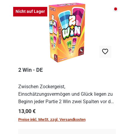
Nicht auf
Nicht auf Lager
2 Win - DE
Zwischen Zockergeist,
Einschätzungsvermögen und Glück liegen zu
Beginn jeder Partie 2 Win zwei Spalten vor den
Spielenden aus, die es in die Höhe zu treiben
Regulärer Preis:
13,00 €
gilt. Doch das geht natürlich nur, solange man
Preise inkl. MwSt. zzgl. Versandkosten
auch Karten a...