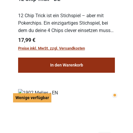
12 Chip Trick ist ein Stichspiel – aber mit
Pokerchips. Ein einzigartiges Stichspiel, bei
dem du deine 4 Chips clever einsetzen musst.
Wer die Chips mit dem höchsten Gesamtwert
Regulärer Preis:
17,99 €
hat, gewinnt die Runde. Aber Vorsicht: D...
Preise inkl. MwSt. zzgl. Versandkosten
In den Warenkorb
Wenige v
Wenige verfügbar