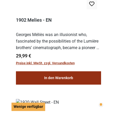
1902 Melies - EN
Georges Méliès was an illusionist who,
fascinated by the possibilities of the Lumière
brothers’ cinematograph, became a pioneer of
cinema. In 1902, he filmed his most famous
Regulärer Preis:
29,99 €
work: “Le Voyage dans la Lune” (“A Trip to...
Preise inkl. MwSt. zzgl. Versandkosten
In den Warenkorb
Wenige v
Wenige verfügbar