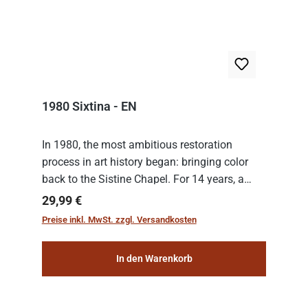
1980 Sixtina - EN
In 1980, the most ambitious restoration
process in art history began: bringing color
back to the Sistine Chapel. For 14 years, a
team of experts from the Vatican undertook
Regulärer Preis:
29,99 €
the meticulous job of cleaning and
Preise inkl. MwSt. zzgl. Versandkosten
consolidat...
In den Warenkorb