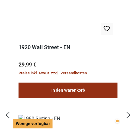
1920 Wall Street - EN
Regulärer Preis:
29,99 €
Preise inkl. MwSt. zzgl. Versandkosten
In den Warenkorb
Wenige v
Wenige verfügbar