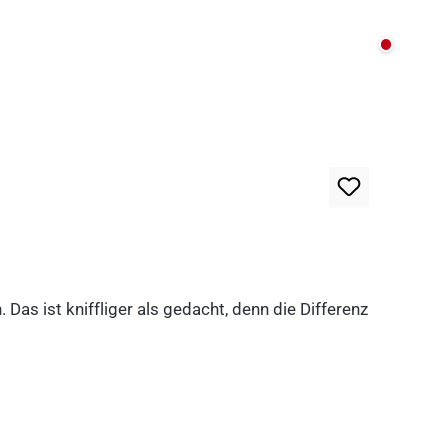
Nicht au
as ist kniffliger als gedacht, denn die Differenz