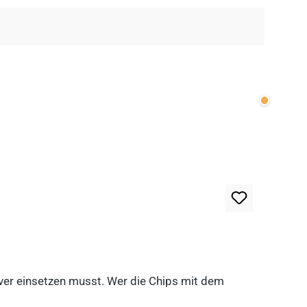
Wenige v
lever einsetzen musst. Wer die Chips mit dem