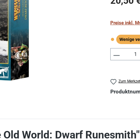
20,50 
Preise inkl. 
Wenige ve
Wenige verf
Produkt 
Zum Merkzet
Produktnu
 Old World: Dwarf Runesmith"