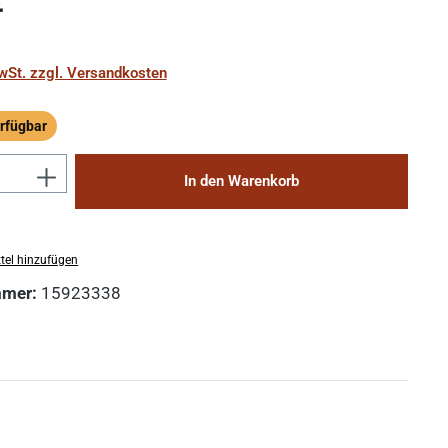
€
MwSt. zzgl. Versandkosten
rfügbar
ügbar
Anzahl: Gib den gewünschten Wert ein 
In den Warenkorb
tel hinzufügen
mmer:
15923338