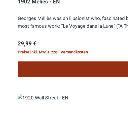
1902 Melies - EN
Georges Méliès was an illusionist who, fascinated b
most famous work: “Le Voyage dans la Lune” (“A Tri
Regulärer Preis:
29,99 €
Preise inkl. MwSt. zzgl. Versandkosten