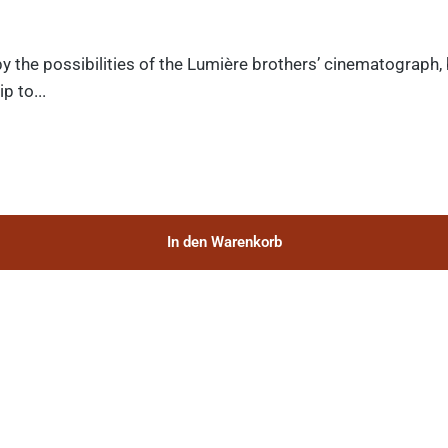
y the possibilities of the Lumière brothers’ cinematograph,
p to...
In den Warenkorb