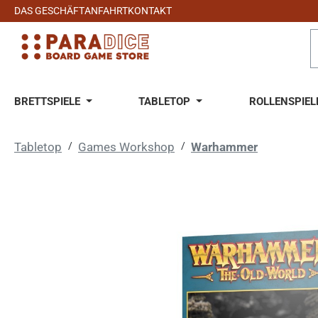
DAS GESCHÄFT
ANFAHRT
KONTAKT
 Hauptinhalt springen
Zur Suche springen
Zur Hauptnavigation springen
BRETTSPIELE
TABLETOP
ROLLENSPIEL
Tabletop
/
Games Workshop
/
Warhammer
Bildergalerie überspringen