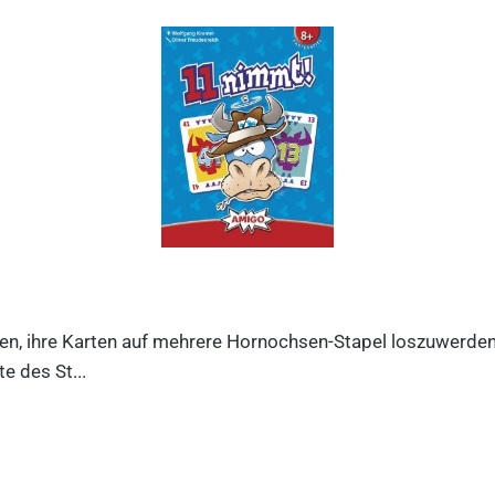
n, ihre Karten auf mehrere Hornochsen-Stapel loszuwerden. D
e des St...