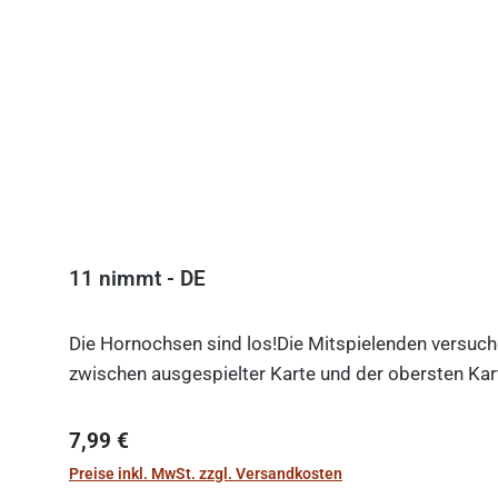
11 nimmt - DE
Die Hornochsen sind los!Die Mitspielenden versuche
zwischen ausgespielter Karte und der obersten Kart
Regulärer Preis:
7,99 €
Preise inkl. MwSt. zzgl. Versandkosten