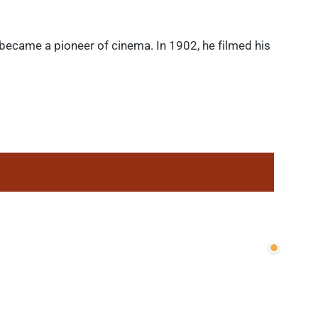
 became a pioneer of cinema. In 1902, he filmed his
Wenige v