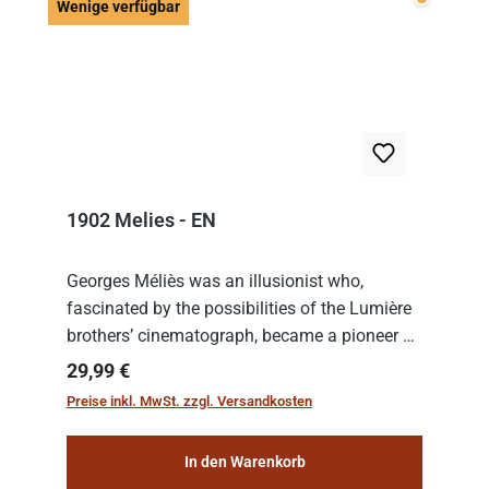
Wenige v
Wenige verfügbar
1902 Melies - EN
Georges Méliès was an illusionist who,
fascinated by the possibilities of the Lumière
brothers’ cinematograph, became a pioneer of
cinema. In 1902, he filmed his most famous
Regulärer Preis:
29,99 €
work: “Le Voyage dans la Lune” (“A Trip to...
Preise inkl. MwSt. zzgl. Versandkosten
In den Warenkorb