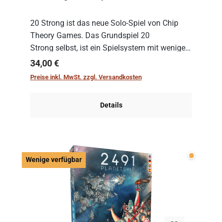
20 Strong ist das neue Solo-Spiel von Chip
Theory Games. Das Grundspiel 20
Strong selbst, ist ein Spielsystem mit wenigen,
einfachen Regeln. Um es zu spielen, muss es
Regulärer Preis:
34,00 €
immer mit einem Themenset ergänzt werden.
Preise inkl. MwSt. zzgl. Versandkosten
Im Grund...
Details
Wenige v
Wenige verfügbar