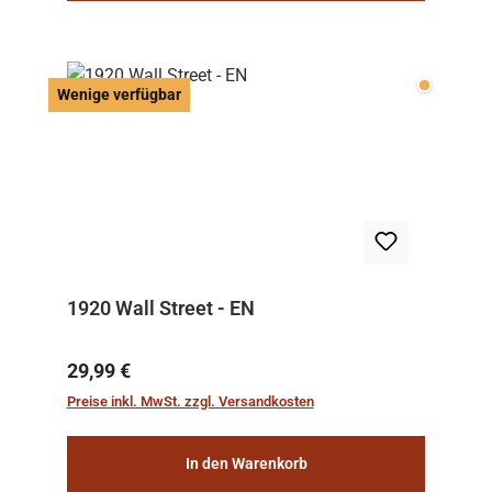
Wenige v
Wenige verfügbar
1920 Wall Street - EN
Regulärer Preis:
29,99 €
Preise inkl. MwSt. zzgl. Versandkosten
In den Warenkorb