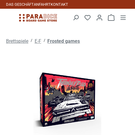
DAS GESCHÄFT
ANFAHRT
KONTAKT
Zum Hauptinhalt springen
Warenkorb 
/
/
Brettspiele
E-F
Frosted games
Bildergalerie überspringen