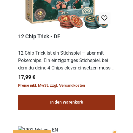
12 Chip Trick - DE
12 Chip Trick ist ein Stichspiel – aber mit
Pokerchips. Ein einzigartiges Stichspiel, bei
dem du deine 4 Chips clever einsetzen musst.
Wer die Chips mit dem höchsten Gesamtwert
Regulärer Preis:
17,99 €
hat, gewinnt die Runde. Aber Vorsicht: D...
Preise inkl. MwSt. zzgl. Versandkosten
In den Warenkorb