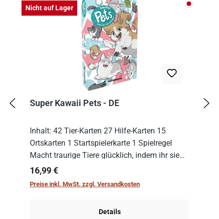
Nicht auf
Nicht auf Lager
Super Kawaii Pets - DE
Inhalt: 42 Tier-Karten 27 Hilfe-Karten 15
Ortskarten 1 Startspielerkarte 1 Spielregel
Macht traurige Tiere glücklich, indem ihr sie
pflegt, füttert und lieb habt! Bei Super Kawaii
Regulärer Preis:
16,99 €
Pets dreht sich alles um niedliche...
Preise inkl. MwSt. zzgl. Versandkosten
Details