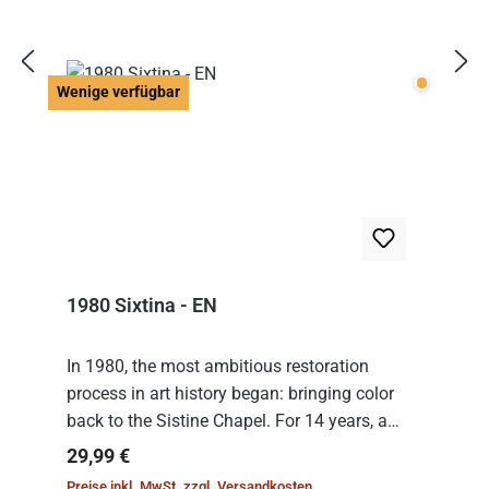
Wenige v
Wenige verfügbar
1980 Sixtina - EN
In 1980, the most ambitious restoration
process in art history began: bringing color
back to the Sistine Chapel. For 14 years, a
team of experts from the Vatican undertook
Regulärer Preis:
29,99 €
the meticulous job of cleaning and
Preise inkl. MwSt. zzgl. Versandkosten