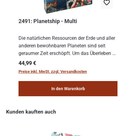
2491: Planetship - Multi
Die natürlichen Ressourcen der Erde und aller
anderen bewohnbaren Planeten sind seit
geraumer Zeit erschöpft. Um das Überleben zu
sichern, wurden die sogenannten
Regulärer Preis:
44,99 €
„Weltenschiffe“ gebaut. Auf diesen
Preise inkl. MwSt. zzgl. Versandkosten
planetengroßen Raums...
In den Warenkorb
Kunden kauften auch
Produktgalerie überspringen