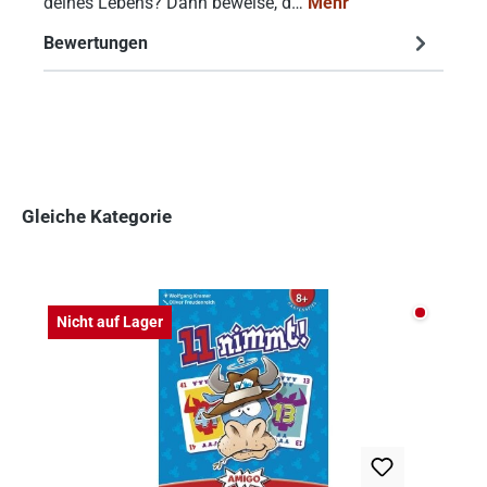
deines Lebens? Dann beweise, d…
Mehr
Bewertungen
Gleiche Kategorie
Produktgalerie überspringen
Nicht auf
Nicht auf Lager