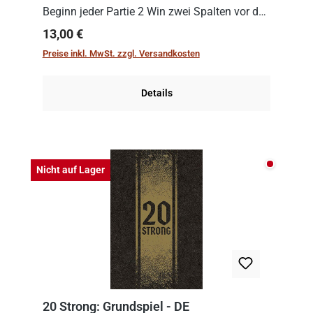
Beginn jeder Partie 2 Win zwei Spalten vor den
Spielenden aus, die es in die Höhe zu treiben
Regulärer Preis:
13,00 €
gilt. Doch das geht natürlich nur, solange man
Preise inkl. MwSt. zzgl. Versandkosten
auch Karten a...
Details
Nicht auf
Nicht auf Lager
20 Strong: Grundspiel - DE