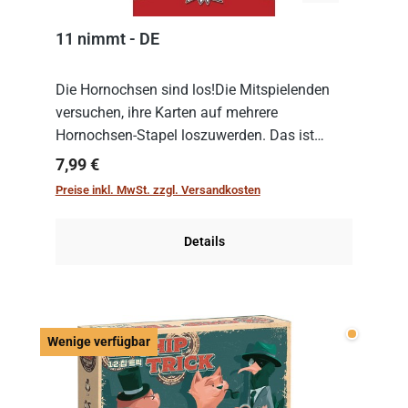
11 nimmt - DE
Die Hornochsen sind los!Die Mitspielenden
versuchen, ihre Karten auf mehrere
Hornochsen-Stapel loszuwerden. Das ist
kniffliger als gedacht, denn die Differenz
Regulärer Preis:
7,99 €
zwischen ausgespielter Karte und der
Preise inkl. MwSt. zzgl. Versandkosten
obersten Karte des St...
Details
Wenige v
Wenige verfügbar