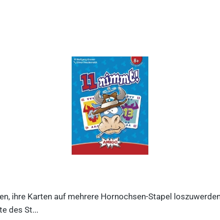
n, ihre Karten auf mehrere Hornochsen-Stapel loszuwerden. D
e des St...