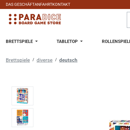
DAS GESCHÄFT
ANFAHRT
KONTAKT
 Hauptinhalt springen
Zur Suche springen
Zur Hauptnavigation springen
BRETTSPIELE
TABLETOP
ROLLENSPIEL
Brettspiele
/
diverse
/
deutsch
Bildergalerie überspringen