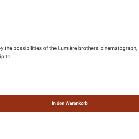
y the possibilities of the Lumière brothers’ cinematograph,
p to...
In den Warenkorb