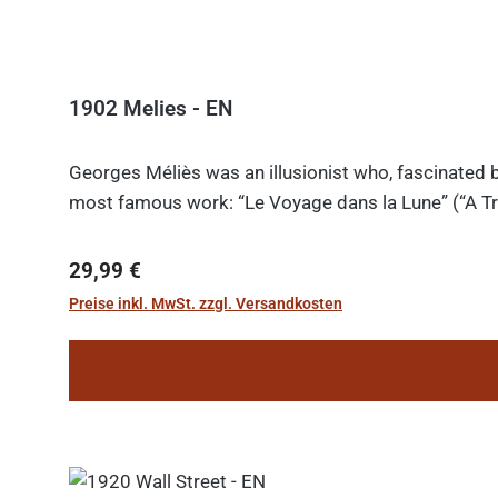
1902 Melies - EN
Georges Méliès was an illusionist who, fascinated b
most famous work: “Le Voyage dans la Lune” (“A Tri
Regulärer Preis:
29,99 €
Preise inkl. MwSt. zzgl. Versandkosten