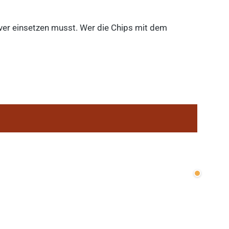
lever einsetzen musst. Wer die Chips mit dem
Wenige v