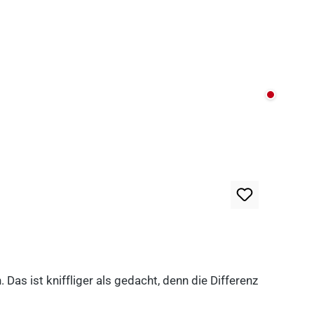
Nicht au
as ist kniffliger als gedacht, denn die Differenz