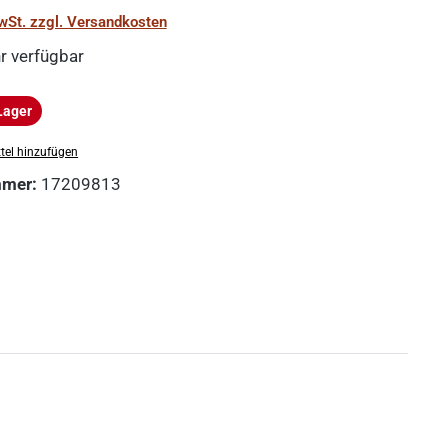
MwSt. zzgl. Versandkosten
r verfügbar
Lager
ger
tel hinzufügen
mmer:
17209813