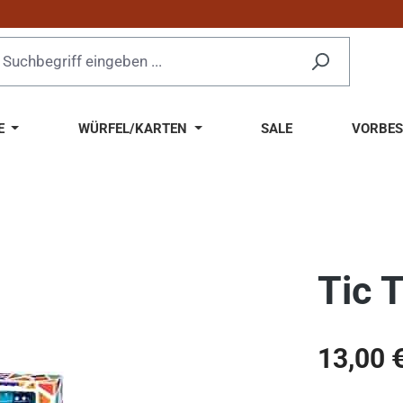
E
WÜRFEL/KARTEN
SALE
VORBES
Tic 
Regulärer Pr
13,00 