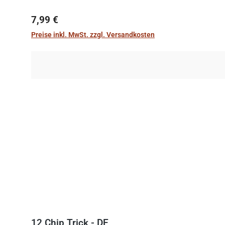
Regulärer Preis:
7,99 €
Preise inkl. MwSt. zzgl. Versandkosten
12 Chip Trick - DE