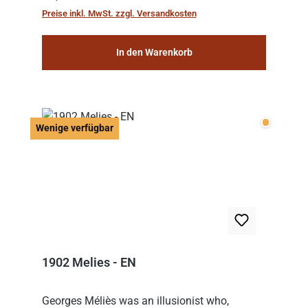
hat, gewinnt die Runde. Aber Vorsicht: D...
Preise inkl. MwSt. zzgl. Versandkosten
In den Warenkorb
Wenige v
Wenige verfügbar
1902 Melies - EN
Georges Méliès was an illusionist who,