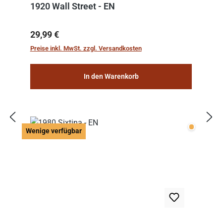
1920 Wall Street - EN
Regulärer Preis:
29,99 €
Preise inkl. MwSt. zzgl. Versandkosten
In den Warenkorb
Wenige v
Wenige verfügbar