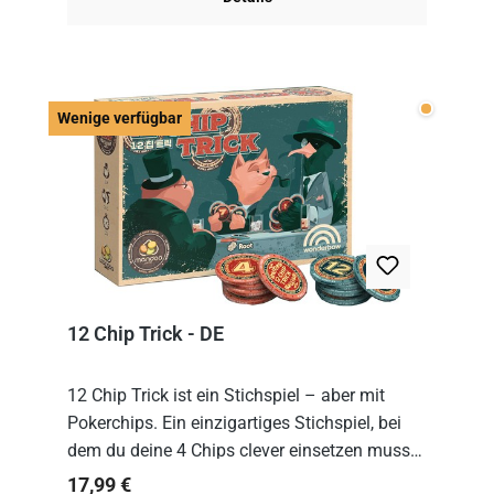
Wenige v
Wenige verfügbar
12 Chip Trick - DE
12 Chip Trick ist ein Stichspiel – aber mit
Pokerchips. Ein einzigartiges Stichspiel, bei
dem du deine 4 Chips clever einsetzen musst.
Wer die Chips mit dem höchsten Gesamtwert
Regulärer Preis:
17,99 €