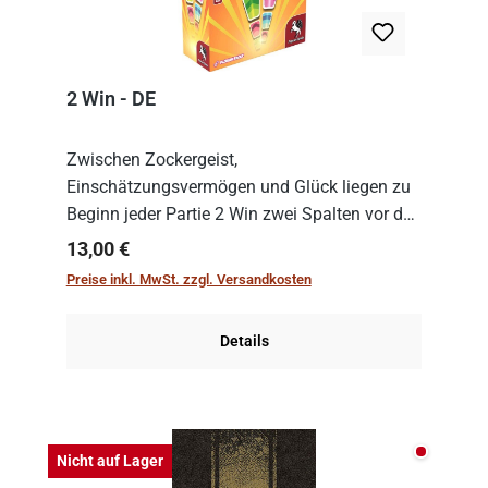
2 Win - DE
Zwischen Zockergeist,
Einschätzungsvermögen und Glück liegen zu
Beginn jeder Partie 2 Win zwei Spalten vor den
Spielenden aus, die es in die Höhe zu treiben
Regulärer Preis:
13,00 €
gilt. Doch das geht natürlich nur, solange man
Preise inkl. MwSt. zzgl. Versandkosten
auch Karten a...
Details
Nicht auf
Nicht auf Lager