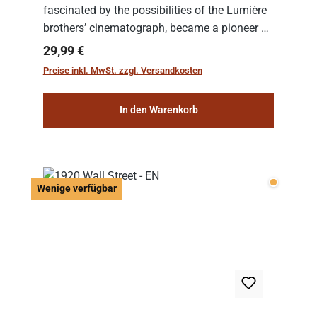
fascinated by the possibilities of the Lumière
brothers’ cinematograph, became a pioneer of
cinema. In 1902, he filmed his most famous
Regulärer Preis:
29,99 €
work: “Le Voyage dans la Lune” (“A Trip to...
Preise inkl. MwSt. zzgl. Versandkosten
In den Warenkorb
Wenige v
Wenige verfügbar