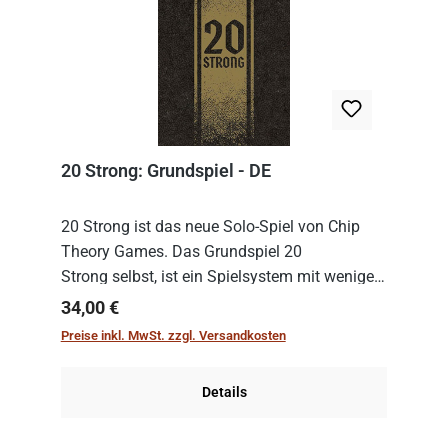
20 Strong: Grundspiel - DE
20 Strong ist das neue Solo-Spiel von Chip
Theory Games. Das Grundspiel 20
Strong selbst, ist ein Spielsystem mit wenigen,
einfachen Regeln. Um es zu spielen, muss es
Regulärer Preis:
34,00 €
immer mit einem Themenset ergänzt werden.
Preise inkl. MwSt. zzgl. Versandkosten
Im Grund...
Details