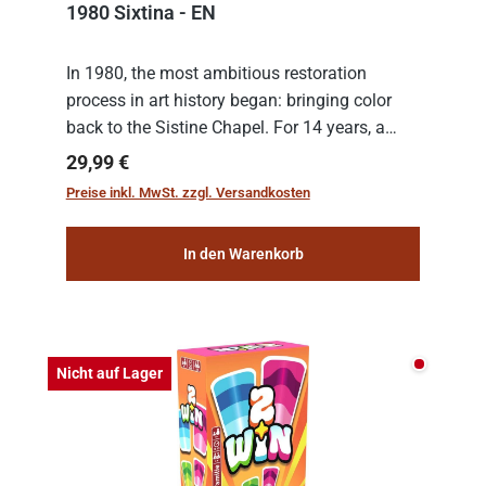
1980 Sixtina - EN
In 1980, the most ambitious restoration
process in art history began: bringing color
back to the Sistine Chapel. For 14 years, a
team of experts from the Vatican undertook
Regulärer Preis:
29,99 €
the meticulous job of cleaning and
Preise inkl. MwSt. zzgl. Versandkosten
consolidat...
In den Warenkorb
Nicht auf
Nicht auf Lager