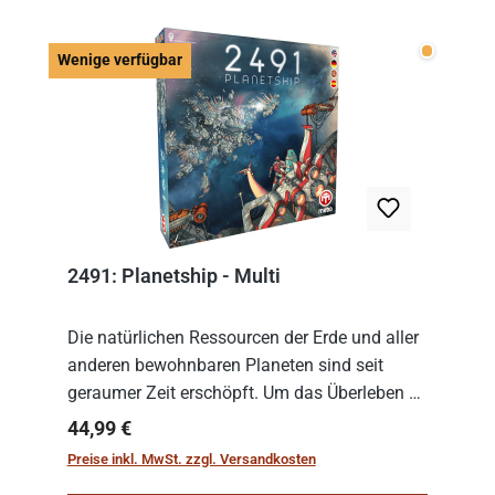
Wenige v
Wenige verfügbar
2491: Planetship - Multi
Die natürlichen Ressourcen der Erde und aller
anderen bewohnbaren Planeten sind seit
geraumer Zeit erschöpft. Um das Überleben zu
sichern, wurden die sogenannten
Regulärer Preis:
44,99 €
„Weltenschiffe“ gebaut. Auf diesen
Preise inkl. MwSt. zzgl. Versandkosten
planetengroßen Raums...