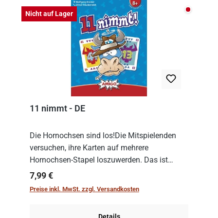
Nicht auf
Nicht auf Lager
11 nimmt - DE
Die Hornochsen sind los!Die Mitspielenden
versuchen, ihre Karten auf mehrere
Hornochsen-Stapel loszuwerden. Das ist
kniffliger als gedacht, denn die Differenz
Regulärer Preis:
7,99 €
zwischen ausgespielter Karte und der
Preise inkl. MwSt. zzgl. Versandkosten
obersten Karte des St...
Details