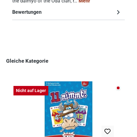
the daimyo of the Oda clan, r…
Mehr
Bewertungen
Gleiche Kategorie
Produktgalerie überspringen
Nicht auf
Nicht auf Lager