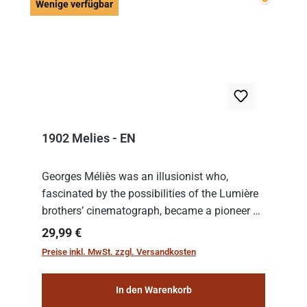
Wenige v
Wenige verfügbar
1902 Melies - EN
Georges Méliès was an illusionist who,
fascinated by the possibilities of the Lumière
brothers’ cinematograph, became a pioneer of
cinema. In 1902, he filmed his most famous
Regulärer Preis:
29,99 €
work: “Le Voyage dans la Lune” (“A Trip to...
Preise inkl. MwSt. zzgl. Versandkosten
In den Warenkorb