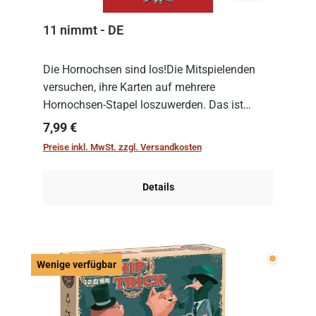
11 nimmt - DE
Die Hornochsen sind los!Die Mitspielenden
versuchen, ihre Karten auf mehrere
Hornochsen-Stapel loszuwerden. Das ist
kniffliger als gedacht, denn die Differenz
Regulärer Preis:
7,99 €
zwischen ausgespielter Karte und der
Preise inkl. MwSt. zzgl. Versandkosten
obersten Karte des St...
Details
Wenige v
Wenige verfügbar