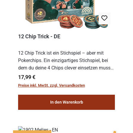
12 Chip Trick - DE
12 Chip Trick ist ein Stichspiel – aber mit
Pokerchips. Ein einzigartiges Stichspiel, bei
dem du deine 4 Chips clever einsetzen musst.
Wer die Chips mit dem höchsten Gesamtwert
Regulärer Preis:
17,99 €
hat, gewinnt die Runde. Aber Vorsicht: D...
Preise inkl. MwSt. zzgl. Versandkosten
In den Warenkorb