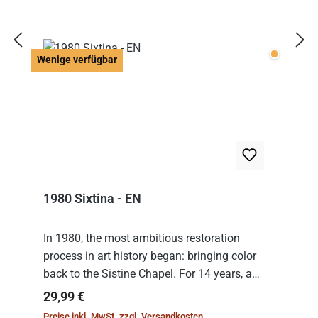
Wenige v
Wenige verfügbar
1980 Sixtina - EN
In 1980, the most ambitious restoration
process in art history began: bringing color
back to the Sistine Chapel. For 14 years, a
team of experts from the Vatican undertook
Regulärer Preis:
29,99 €
the meticulous job of cleaning and
Preise inkl. MwSt. zzgl. Versandkosten