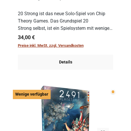
20 Strong ist das neue Solo-Spiel von Chip
Theory Games. Das Grundspiel 20
Strong selbst, ist ein Spielsystem mit wenigen,
einfachen Regeln. Um es zu spielen, muss es
Regulärer Preis:
34,00 €
immer mit einem Themenset ergänzt werden.
Preise inkl. MwSt. zzgl. Versandkosten
Im Grund...
Details
Wenige v
Wenige verfügbar