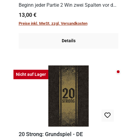
Beginn jeder Partie 2 Win zwei Spalten vor den
Spielenden aus, die es in die Höhe zu treiben
Regulärer Preis:
13,00 €
gilt. Doch das geht natürlich nur, solange man
Preise inkl. MwSt. zzgl. Versandkosten
auch Karten a...
Details
Nicht auf
Nicht auf Lager
20 Strong: Grundspiel - DE