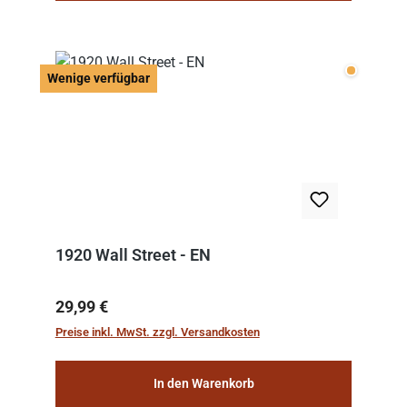
Wenige v
Wenige verfügbar
1920 Wall Street - EN
Regulärer Preis:
29,99 €
Preise inkl. MwSt. zzgl. Versandkosten
In den Warenkorb