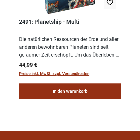
2491: Planetship - Multi
Die natürlichen Ressourcen der Erde und aller
anderen bewohnbaren Planeten sind seit
geraumer Zeit erschöpft. Um das Überleben zu
sichern, wurden die sogenannten
Regulärer Preis:
44,99 €
„Weltenschiffe“ gebaut. Auf diesen
Preise inkl. MwSt. zzgl. Versandkosten
planetengroßen Raums...
In den Warenkorb