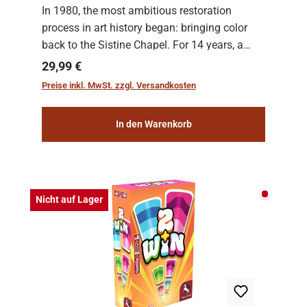
In 1980, the most ambitious restoration
process in art history began: bringing color
back to the Sistine Chapel. For 14 years, a
team of experts from the Vatican undertook
Regulärer Preis:
29,99 €
the meticulous job of cleaning and
Preise inkl. MwSt. zzgl. Versandkosten
consolidat...
In den Warenkorb
Nicht auf
Nicht auf Lager