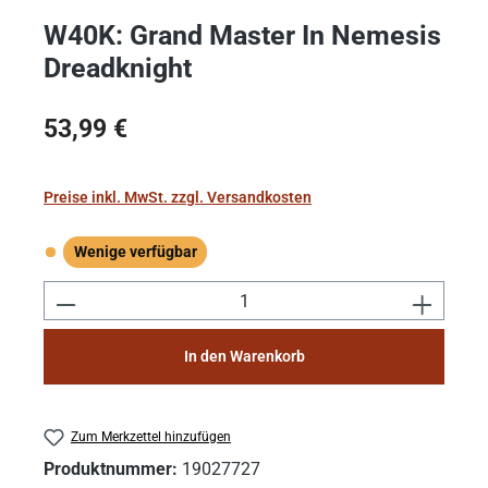
W40K: Grand Master In Nemesis
Dreadknight
Regulärer Preis:
53,99 €
Preise inkl. MwSt. zzgl. Versandkosten
Wenige verfügbar
Wenige verfügbar
Produkt Anzahl: Gib den gewünschten Wert e
In den Warenkorb
Zum Merkzettel hinzufügen
Produktnummer:
19027727