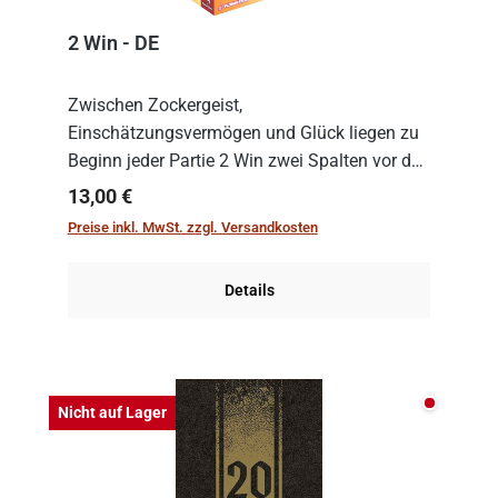
2 Win - DE
Zwischen Zockergeist,
Einschätzungsvermögen und Glück liegen zu
Beginn jeder Partie 2 Win zwei Spalten vor den
Spielenden aus, die es in die Höhe zu treiben
Regulärer Preis:
13,00 €
gilt. Doch das geht natürlich nur, solange man
Preise inkl. MwSt. zzgl. Versandkosten
auch Karten a...
Details
Nicht auf
Nicht auf Lager