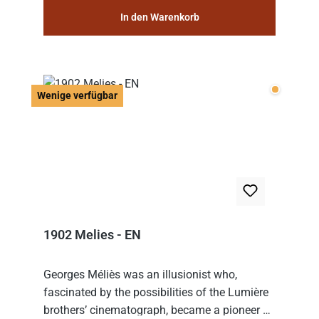
In den Warenkorb
Wenige v
Wenige verfügbar
1902 Melies - EN
Georges Méliès was an illusionist who,
fascinated by the possibilities of the Lumière
brothers’ cinematograph, became a pioneer of