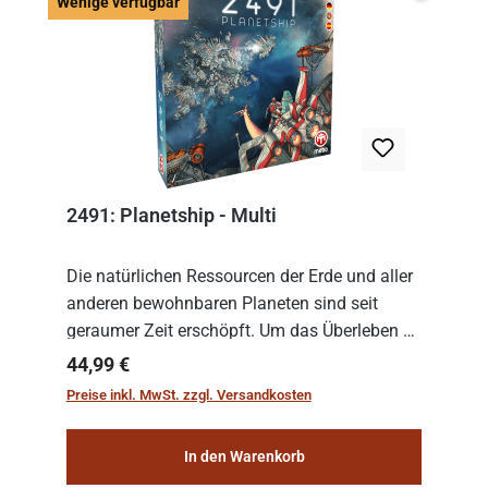
Wenige v
Wenige verfügbar
2491: Planetship - Multi
Die natürlichen Ressourcen der Erde und aller
anderen bewohnbaren Planeten sind seit
geraumer Zeit erschöpft. Um das Überleben zu
sichern, wurden die sogenannten
Regulärer Preis:
44,99 €
„Weltenschiffe“ gebaut. Auf diesen
Preise inkl. MwSt. zzgl. Versandkosten
planetengroßen Raums...
In den Warenkorb