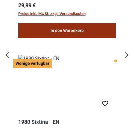
Regulärer Preis:
29,99 €
Preise inkl. MwSt. zzgl. Versandkosten
In den Warenkorb
Wenige v
Wenige verfügbar
1980 Sixtina - EN