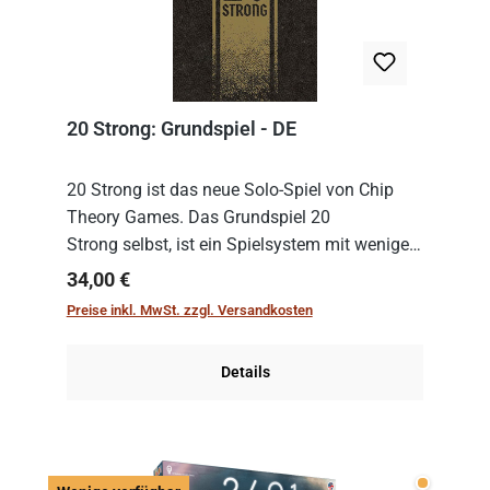
20 Strong: Grundspiel - DE
20 Strong ist das neue Solo-Spiel von Chip
Theory Games. Das Grundspiel 20
Strong selbst, ist ein Spielsystem mit wenigen,
einfachen Regeln. Um es zu spielen, muss es
Regulärer Preis:
34,00 €
immer mit einem Themenset ergänzt werden.
Preise inkl. MwSt. zzgl. Versandkosten
Im Grund...
Details