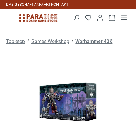
DAS GESCHÄFT
ANFAHRT
KONTAKT
Zum Hauptinhalt springen
Warenkorb 
/
/
Tabletop
Games Workshop
Warhammer 40K
Bildergalerie überspringen