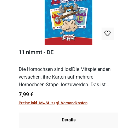
11 nimmt - DE
Die Hornochsen sind los!Die Mitspielenden
versuchen, ihre Karten auf mehrere
Hornochsen-Stapel loszuwerden. Das ist
kniffliger als gedacht, denn die Differenz
Regulärer Preis:
7,99 €
zwischen ausgespielter Karte und der
Preise inkl. MwSt. zzgl. Versandkosten
obersten Karte des St...
Details