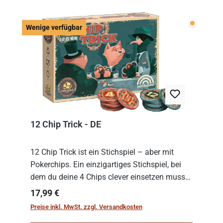
Wenige v
Wenige verfügbar
12 Chip Trick - DE
12 Chip Trick ist ein Stichspiel – aber mit
Pokerchips. Ein einzigartiges Stichspiel, bei
dem du deine 4 Chips clever einsetzen musst.
Wer die Chips mit dem höchsten Gesamtwert
Regulärer Preis:
17,99 €
hat, gewinnt die Runde. Aber Vorsicht: D...
Preise inkl. MwSt. zzgl. Versandkosten