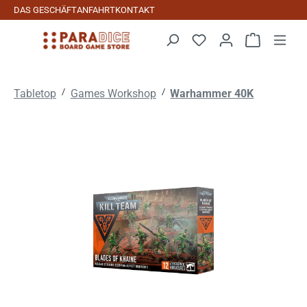
DAS GESCHÄFT
ANFAHRT
KONTAKT
Zum Hauptinhalt springen
Warenkorb 
/
/
Tabletop
Games Workshop
Warhammer 40K
Bildergalerie überspringen