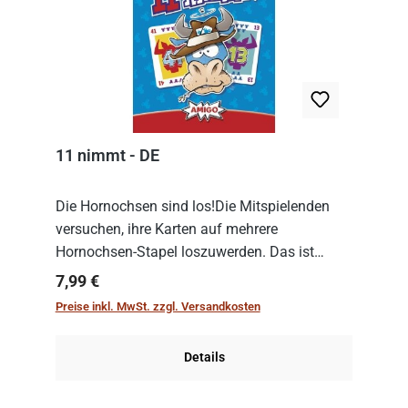
11 nimmt - DE
Die Hornochsen sind los!Die Mitspielenden
versuchen, ihre Karten auf mehrere
Hornochsen-Stapel loszuwerden. Das ist
kniffliger als gedacht, denn die Differenz
Regulärer Preis:
7,99 €
zwischen ausgespielter Karte und der
Preise inkl. MwSt. zzgl. Versandkosten
obersten Karte des St...
Details