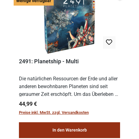
Wenige v
Wenige verfügbar
2491: Planetship - Multi
Die natürlichen Ressourcen der Erde und aller
anderen bewohnbaren Planeten sind seit
geraumer Zeit erschöpft. Um das Überleben zu
sichern, wurden die sogenannten
Regulärer Preis:
44,99 €
„Weltenschiffe“ gebaut. Auf diesen
Preise inkl. MwSt. zzgl. Versandkosten
planetengroßen Raums...
In den Warenkorb