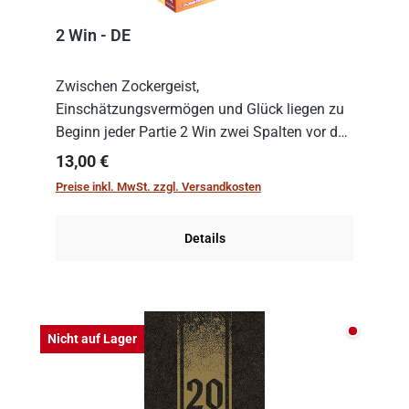
2 Win - DE
Zwischen Zockergeist,
Einschätzungsvermögen und Glück liegen zu
Beginn jeder Partie 2 Win zwei Spalten vor den
Spielenden aus, die es in die Höhe zu treiben
Regulärer Preis:
13,00 €
gilt. Doch das geht natürlich nur, solange man
Preise inkl. MwSt. zzgl. Versandkosten
auch Karten a...
Details
Nicht auf
Nicht auf Lager