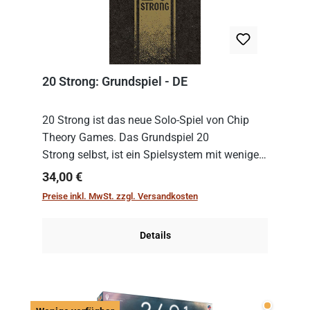
20 Strong: Grundspiel - DE
20 Strong ist das neue Solo-Spiel von Chip
Theory Games. Das Grundspiel 20
Strong selbst, ist ein Spielsystem mit wenigen,
einfachen Regeln. Um es zu spielen, muss es
Regulärer Preis:
34,00 €
immer mit einem Themenset ergänzt werden.
Preise inkl. MwSt. zzgl. Versandkosten
Im Grund...
Details