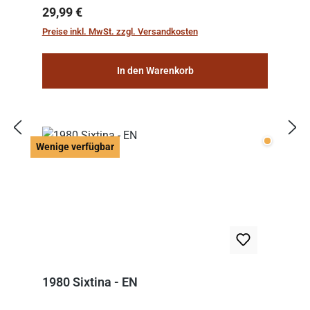
Regulärer Preis:
29,99 €
Preise inkl. MwSt. zzgl. Versandkosten
In den Warenkorb
Wenige v
Wenige verfügbar
1980 Sixtina - EN