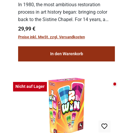
In 1980, the most ambitious restoration
process in art history began: bringing color
back to the Sistine Chapel. For 14 years, a
team of experts from the Vatican undertook
Regulärer Preis:
29,99 €
the meticulous job of cleaning and
Preise inkl. MwSt. zzgl. Versandkosten
consolidat...
In den Warenkorb
Nicht auf
Nicht auf Lager