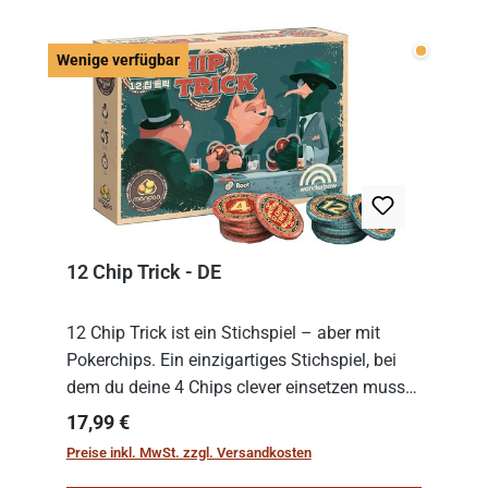
Wenige v
Wenige verfügbar
12 Chip Trick - DE
12 Chip Trick ist ein Stichspiel – aber mit
Pokerchips. Ein einzigartiges Stichspiel, bei
dem du deine 4 Chips clever einsetzen musst.
Wer die Chips mit dem höchsten Gesamtwert
Regulärer Preis:
17,99 €
hat, gewinnt die Runde. Aber Vorsicht: D...
Preise inkl. MwSt. zzgl. Versandkosten