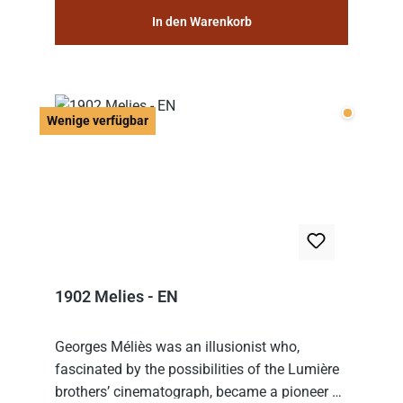
In den Warenkorb
Wenige v
Wenige verfügbar
1902 Melies - EN
Georges Méliès was an illusionist who,
fascinated by the possibilities of the Lumière
brothers’ cinematograph, became a pioneer of