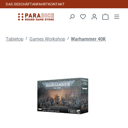
DAS GESCHÄFT
ANFAHRT
KONTAKT
Zum Hauptinhalt springen
Warenkorb 
/
/
Tabletop
Games Workshop
Warhammer 40K
Bildergalerie überspringen