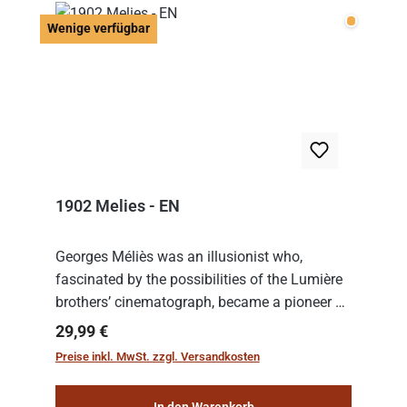
Wenige v
Wenige verfügbar
1902 Melies - EN
Georges Méliès was an illusionist who,
fascinated by the possibilities of the Lumière
brothers’ cinematograph, became a pioneer of
cinema. In 1902, he filmed his most famous
Regulärer Preis:
29,99 €
work: “Le Voyage dans la Lune” (“A Trip to...
Preise inkl. MwSt. zzgl. Versandkosten