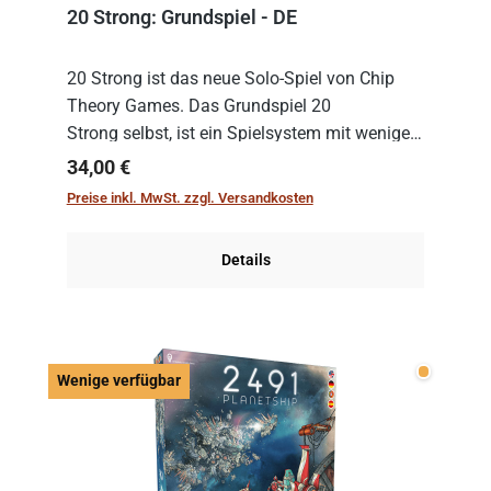
20 Strong: Grundspiel - DE
20 Strong ist das neue Solo-Spiel von Chip
Theory Games. Das Grundspiel 20
Strong selbst, ist ein Spielsystem mit wenigen,
einfachen Regeln. Um es zu spielen, muss es
Regulärer Preis:
34,00 €
immer mit einem Themenset ergänzt werden.
Preise inkl. MwSt. zzgl. Versandkosten
Im Grund...
Details
Wenige v
Wenige verfügbar