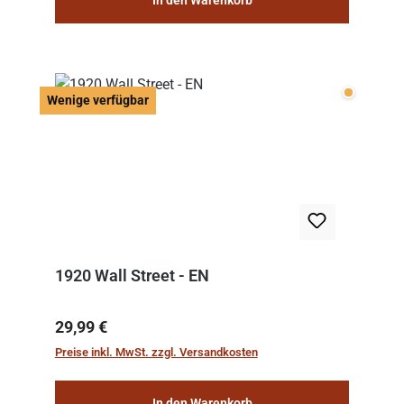
In den Warenkorb
Wenige v
Wenige verfügbar
1920 Wall Street - EN
Regulärer Preis:
29,99 €
Preise inkl. MwSt. zzgl. Versandkosten
In den Warenkorb