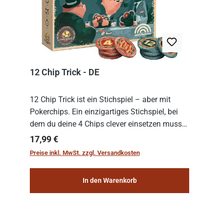
12 Chip Trick - DE
12 Chip Trick ist ein Stichspiel – aber mit
Pokerchips. Ein einzigartiges Stichspiel, bei
dem du deine 4 Chips clever einsetzen musst.
Wer die Chips mit dem höchsten Gesamtwert
Regulärer Preis:
17,99 €
hat, gewinnt die Runde. Aber Vorsicht: D...
Preise inkl. MwSt. zzgl. Versandkosten
In den Warenkorb