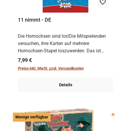
11 nimmt - DE
Die Hornochsen sind los!Die Mitspielenden
versuchen, ihre Karten auf mehrere
Hornochsen-Stapel loszuwerden. Das ist
kniffliger als gedacht, denn die Differenz
Regulärer Preis:
7,99 €
zwischen ausgespielter Karte und der
Preise inkl. MwSt. zzgl. Versandkosten
obersten Karte des St...
Details
Wenige v
Wenige verfügbar