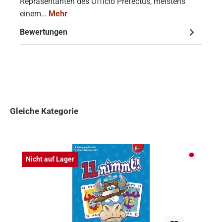
Repräsentanten des Officio Prefectus, meistens
einem…
Mehr
Bewertungen
Gleiche Kategorie
Produktgalerie überspringen
Nicht auf
Nicht auf Lager