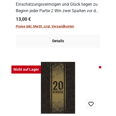
Einschätzungsvermögen und Glück liegen zu
Beginn jeder Partie 2 Win zwei Spalten vor den
Spielenden aus, die es in die Höhe zu treiben
Regulärer Preis:
13,00 €
gilt. Doch das geht natürlich nur, solange man
Preise inkl. MwSt. zzgl. Versandkosten
auch Karten a...
Details
Nicht auf
Nicht auf Lager