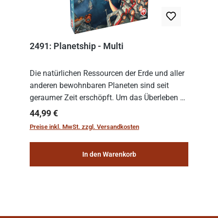
2491: Planetship - Multi
Die natürlichen Ressourcen der Erde und aller
anderen bewohnbaren Planeten sind seit
geraumer Zeit erschöpft. Um das Überleben zu
sichern, wurden die sogenannten
Regulärer Preis:
44,99 €
„Weltenschiffe“ gebaut. Auf diesen
Preise inkl. MwSt. zzgl. Versandkosten
planetengroßen Raums...
In den Warenkorb