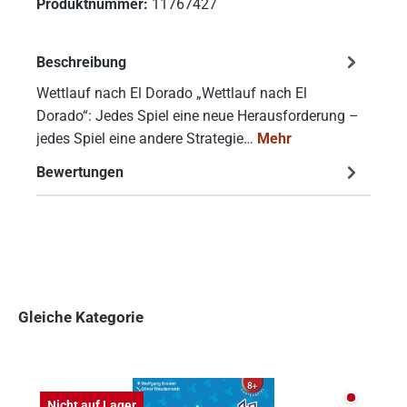
Produktnummer:
11767427
Beschreibung
Wettlauf nach El Dorado „Wettlauf nach El
Dorado“: Jedes Spiel eine neue Herausforderung –
jedes Spiel eine andere Strategie…
Mehr
Bewertungen
Gleiche Kategorie
Produktgalerie überspringen
Nicht auf
Nicht auf Lager