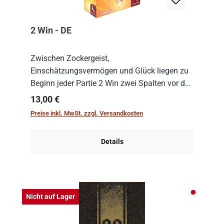
2 Win - DE
Zwischen Zockergeist,
Einschätzungsvermögen und Glück liegen zu
Beginn jeder Partie 2 Win zwei Spalten vor den
Spielenden aus, die es in die Höhe zu treiben
Regulärer Preis:
13,00 €
gilt. Doch das geht natürlich nur, solange man
Preise inkl. MwSt. zzgl. Versandkosten
auch Karten a...
Details
Nicht auf
Nicht auf Lager