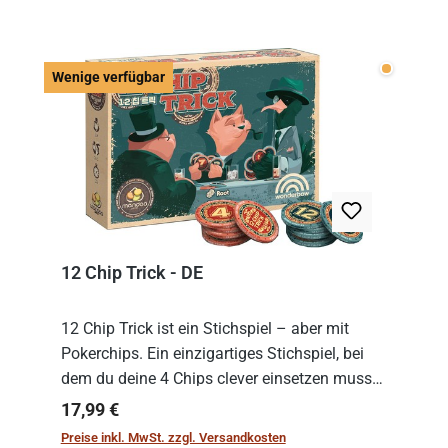
Wenige v
Wenige verfügbar
12 Chip Trick - DE
12 Chip Trick ist ein Stichspiel – aber mit
Pokerchips. Ein einzigartiges Stichspiel, bei
dem du deine 4 Chips clever einsetzen musst.
Wer die Chips mit dem höchsten Gesamtwert
Regulärer Preis:
17,99 €
hat, gewinnt die Runde. Aber Vorsicht: D...
Preise inkl. MwSt. zzgl. Versandkosten