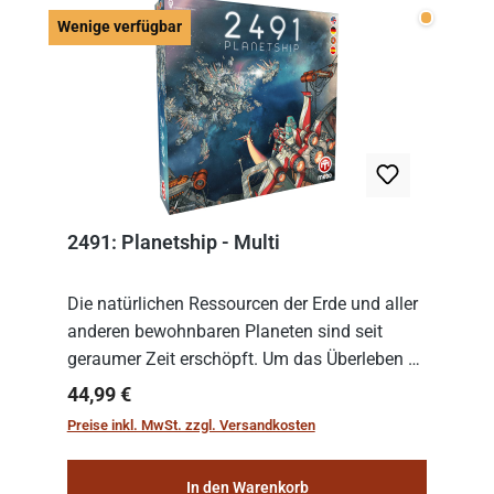
Wenige v
Wenige verfügbar
2491: Planetship - Multi
Die natürlichen Ressourcen der Erde und aller
anderen bewohnbaren Planeten sind seit
geraumer Zeit erschöpft. Um das Überleben zu
sichern, wurden die sogenannten
Regulärer Preis:
44,99 €
„Weltenschiffe“ gebaut. Auf diesen
Preise inkl. MwSt. zzgl. Versandkosten
planetengroßen Raums...
In den Warenkorb