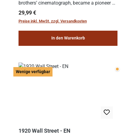
brothers’ cinematograph, became a pioneer of
cinema. In 1902, he filmed his most famous
Regulärer Preis:
29,99 €
work: “Le Voyage dans la Lune” (“A Trip to...
Preise inkl. MwSt. zzgl. Versandkosten
In den Warenkorb
Wenige v
Wenige verfügbar
1920 Wall Street - EN