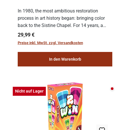
In 1980, the most ambitious restoration
process in art history began: bringing color
back to the Sistine Chapel. For 14 years, a
team of experts from the Vatican undertook
Regulärer Preis:
29,99 €
the meticulous job of cleaning and
Preise inkl. MwSt. zzgl. Versandkosten
consolidat...
In den Warenkorb
Nicht auf
Nicht auf Lager