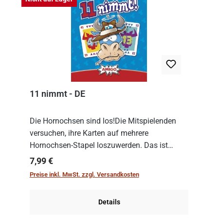
11 nimmt - DE
Die Hornochsen sind los!Die Mitspielenden
versuchen, ihre Karten auf mehrere
Hornochsen-Stapel loszuwerden. Das ist
kniffliger als gedacht, denn die Differenz
Regulärer Preis:
7,99 €
zwischen ausgespielter Karte und der
Preise inkl. MwSt. zzgl. Versandkosten
obersten Karte des St...
Details