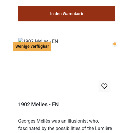
In den Warenkorb
Wenige v
Wenige verfügbar
1902 Melies - EN
Georges Méliès was an illusionist who,
fascinated by the possibilities of the Lumière