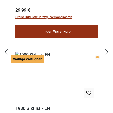
Regulärer Preis:
29,99 €
Preise inkl. MwSt. zzgl. Versandkosten
In den Warenkorb
Wenige v
Wenige verfügbar
1980 Sixtina - EN