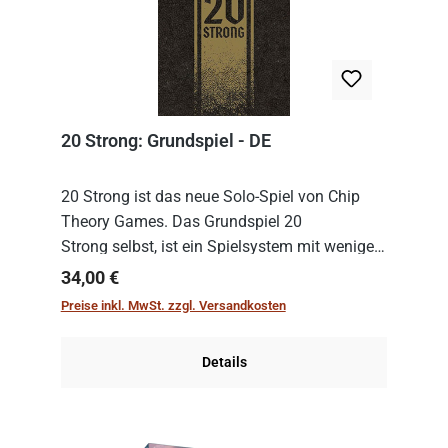
20 Strong: Grundspiel - DE
20 Strong ist das neue Solo-Spiel von Chip
Theory Games. Das Grundspiel 20
Strong selbst, ist ein Spielsystem mit wenigen,
einfachen Regeln. Um es zu spielen, muss es
Regulärer Preis:
34,00 €
immer mit einem Themenset ergänzt werden.
Preise inkl. MwSt. zzgl. Versandkosten
Im Grund...
Details