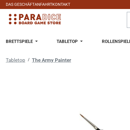
DAS GESCHÄFT
ANFAHRT
KONTAKT
 Hauptinhalt springen
Zur Suche springen
Zur Hauptnavigation springen
BRETTSPIELE
TABLETOP
ROLLENSPIEL
Tabletop
/
The Army Painter
Bildergalerie überspringen