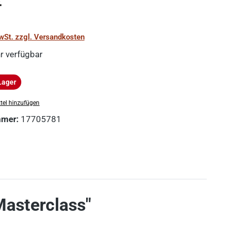
€
MwSt. zzgl. Versandkosten
r verfügbar
Lager
ger
tel hinzufügen
mmer:
17705781
Masterclass"