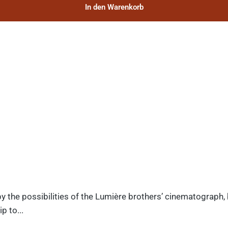
In den Warenkorb
y the possibilities of the Lumière brothers’ cinematograph,
p to...