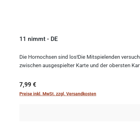
11 nimmt - DE
Die Hornochsen sind los!Die Mitspielenden versuche
zwischen ausgespielter Karte und der obersten Kart
Regulärer Preis:
7,99 €
Preise inkl. MwSt. zzgl. Versandkosten