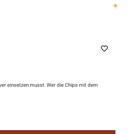
Wenige v
lever einsetzen musst. Wer die Chips mit dem