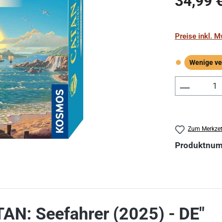
34,99 
Preise inkl. 
Wenige ve
Wenige verf
Produkt 
Zum Merkzet
Produktnu
AN: Seefahrer (2025) - DE"