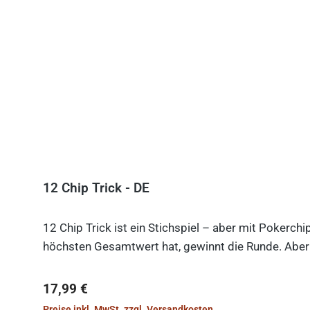
12 Chip Trick - DE
12 Chip Trick ist ein Stichspiel – aber mit Pokerch
höchsten Gesamtwert hat, gewinnt die Runde. Aber V
Regulärer Preis:
17,99 €
Preise inkl. MwSt. zzgl. Versandkosten