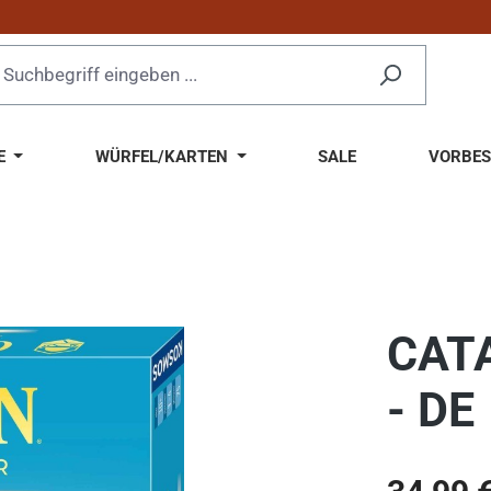
E
WÜRFEL/KARTEN
SALE
VORBES
CATA
- DE
Regulärer Pr