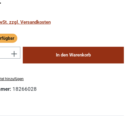
€
MwSt. zzgl. Versandkosten
rfügbar
ügbar
Anzahl: Gib den gewünschten Wert ein 
In den Warenkorb
tel hinzufügen
mmer:
18266028