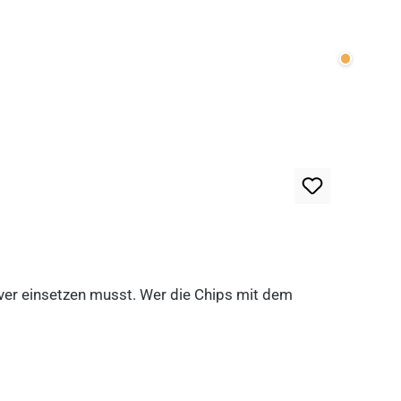
Wenige v
lever einsetzen musst. Wer die Chips mit dem