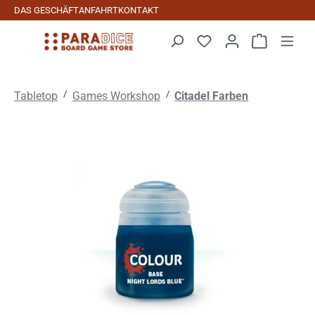
DAS GESCHÄFT
ANFAHRT
KONTAKT
Zum Hauptinhalt springen
Warenkorb 
/
/
Tabletop
Games Workshop
Citadel Farben
Bildergalerie überspringen