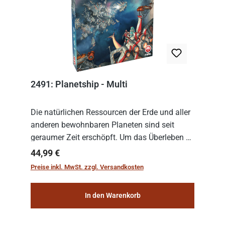
2491: Planetship - Multi
Die natürlichen Ressourcen der Erde und aller
anderen bewohnbaren Planeten sind seit
geraumer Zeit erschöpft. Um das Überleben zu
sichern, wurden die sogenannten
Regulärer Preis:
44,99 €
„Weltenschiffe“ gebaut. Auf diesen
Preise inkl. MwSt. zzgl. Versandkosten
planetengroßen Raums...
In den Warenkorb