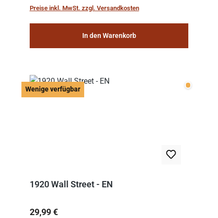
work: “Le Voyage dans la Lune” (“A Trip to...
Preise inkl. MwSt. zzgl. Versandkosten
In den Warenkorb
Wenige v
Wenige verfügbar
1920 Wall Street - EN
Regulärer Preis:
29,99 €