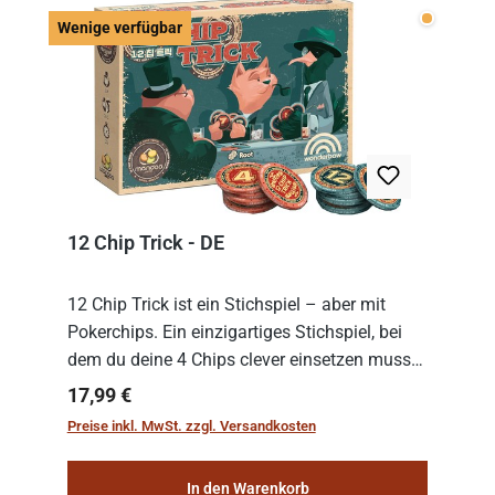
Wenige v
Wenige verfügbar
12 Chip Trick - DE
12 Chip Trick ist ein Stichspiel – aber mit
Pokerchips. Ein einzigartiges Stichspiel, bei
dem du deine 4 Chips clever einsetzen musst.
Wer die Chips mit dem höchsten Gesamtwert
Regulärer Preis:
17,99 €
hat, gewinnt die Runde. Aber Vorsicht: D...
Preise inkl. MwSt. zzgl. Versandkosten
In den Warenkorb