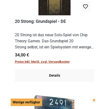
20 Strong: Grundspiel - DE
20 Strong ist das neue Solo-Spiel von Chip
Theory Games. Das Grundspiel 20
Strong selbst, ist ein Spielsystem mit wenigen,
einfachen Regeln. Um es zu spielen, muss es
Regulärer Preis:
34,00 €
immer mit einem Themenset ergänzt werden.
Preise inkl. MwSt. zzgl. Versandkosten
Im Grund...
Details
Wenige v
Wenige verfügbar