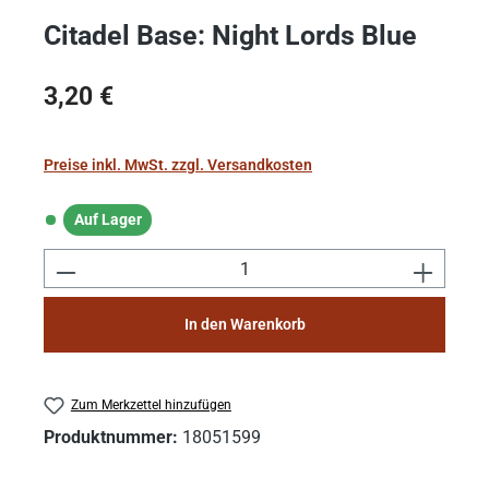
Citadel Base: Night Lords Blue
Regulärer Preis:
3,20 €
Preise inkl. MwSt. zzgl. Versandkosten
Auf Lager
Auf Lager
Produkt Anzahl: Gib den gewünschten Wert e
In den Warenkorb
Zum Merkzettel hinzufügen
Produktnummer:
18051599