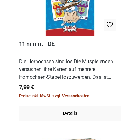
11 nimmt - DE
Die Hornochsen sind los!Die Mitspielenden
versuchen, ihre Karten auf mehrere
Hornochsen-Stapel loszuwerden. Das ist
kniffliger als gedacht, denn die Differenz
Regulärer Preis:
7,99 €
zwischen ausgespielter Karte und der
Preise inkl. MwSt. zzgl. Versandkosten
obersten Karte des St...
Details