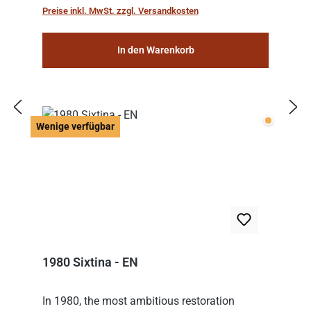
Preise inkl. MwSt. zzgl. Versandkosten
In den Warenkorb
Wenige v
Wenige verfügbar
1980 Sixtina - EN
In 1980, the most ambitious restoration