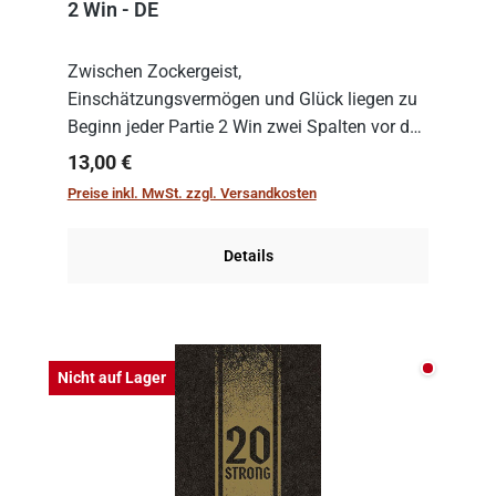
2 Win - DE
Zwischen Zockergeist,
Einschätzungsvermögen und Glück liegen zu
Beginn jeder Partie 2 Win zwei Spalten vor den
Spielenden aus, die es in die Höhe zu treiben
Regulärer Preis:
13,00 €
gilt. Doch das geht natürlich nur, solange man
Preise inkl. MwSt. zzgl. Versandkosten
auch Karten a...
Details
Nicht auf
Nicht auf Lager