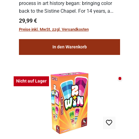
process in art history began: bringing color
back to the Sistine Chapel. For 14 years, a
team of experts from the Vatican undertook
Regulärer Preis:
29,99 €
the meticulous job of cleaning and
Preise inkl. MwSt. zzgl. Versandkosten
consolidat...
In den Warenkorb
Nicht auf
Nicht auf Lager