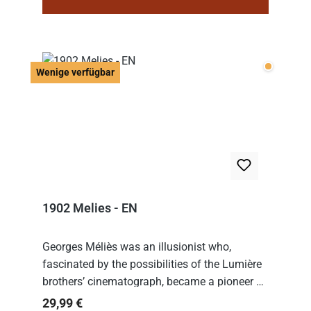
Wenige v
Wenige verfügbar
1902 Melies - EN
Georges Méliès was an illusionist who,
fascinated by the possibilities of the Lumière
brothers’ cinematograph, became a pioneer of
cinema. In 1902, he filmed his most famous
Regulärer Preis:
29,99 €