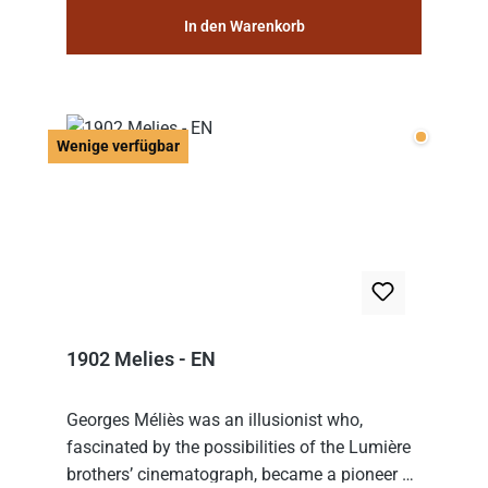
In den Warenkorb
Wenige v
Wenige verfügbar
1902 Melies - EN
Georges Méliès was an illusionist who,
fascinated by the possibilities of the Lumière
brothers’ cinematograph, became a pioneer of