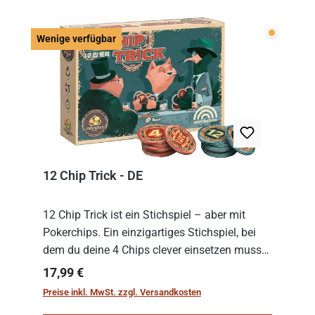
Wenige v
Wenige verfügbar
12 Chip Trick - DE
12 Chip Trick ist ein Stichspiel – aber mit
Pokerchips. Ein einzigartiges Stichspiel, bei
dem du deine 4 Chips clever einsetzen musst.
Wer die Chips mit dem höchsten Gesamtwert
Regulärer Preis:
17,99 €
hat, gewinnt die Runde. Aber Vorsicht: D...
Preise inkl. MwSt. zzgl. Versandkosten