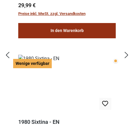
Regulärer Preis:
29,99 €
Preise inkl. MwSt. zzgl. Versandkosten
In den Warenkorb
Wenige v
Wenige verfügbar
1980 Sixtina - EN