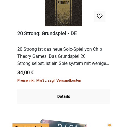
20 Strong: Grundspiel - DE
20 Strong ist das neue Solo-Spiel von Chip
Theory Games. Das Grundspiel 20
Strong selbst, ist ein Spielsystem mit wenigen,
einfachen Regeln. Um es zu spielen, muss es
Regulärer Preis:
34,00 €
immer mit einem Themenset ergänzt werden.
Preise inkl. MwSt. zzgl. Versandkosten
Im Grund...
Details