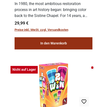
In 1980, the most ambitious restoration
process in art history began: bringing color
back to the Sistine Chapel. For 14 years, a
team of experts from the Vatican undertook
Regulärer Preis:
29,99 €
the meticulous job of cleaning and
Preise inkl. MwSt. zzgl. Versandkosten
consolidat...
In den Warenkorb
Nicht auf
Nicht auf Lager