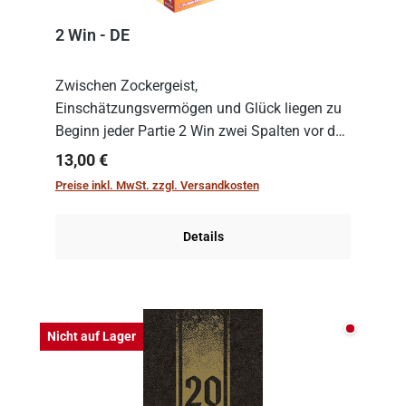
2 Win - DE
Zwischen Zockergeist,
Einschätzungsvermögen und Glück liegen zu
Beginn jeder Partie 2 Win zwei Spalten vor den
Spielenden aus, die es in die Höhe zu treiben
Regulärer Preis:
13,00 €
gilt. Doch das geht natürlich nur, solange man
Preise inkl. MwSt. zzgl. Versandkosten
auch Karten a...
Details
Nicht auf
Nicht auf Lager