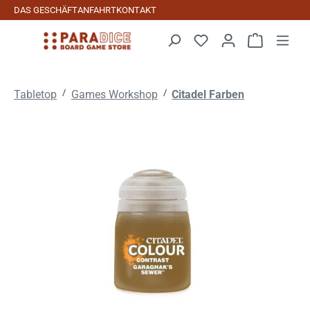
DAS GESCHÄFT
ANFAHRT
KONTAKT
Zum Hauptinhalt springen
Warenkorb 
/
/
Tabletop
Games Workshop
Citadel Farben
Bildergalerie überspringen