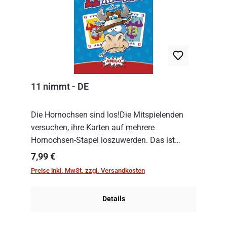
11 nimmt - DE
Die Hornochsen sind los!Die Mitspielenden
versuchen, ihre Karten auf mehrere
Hornochsen-Stapel loszuwerden. Das ist
kniffliger als gedacht, denn die Differenz
Regulärer Preis:
7,99 €
zwischen ausgespielter Karte und der
Preise inkl. MwSt. zzgl. Versandkosten
obersten Karte des St...
Details