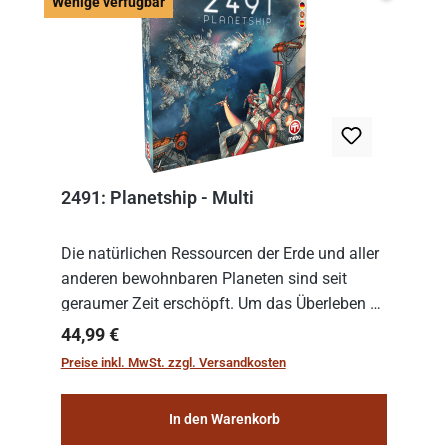
Wenige v
Wenige verfügbar
2491: Planetship - Multi
Die natürlichen Ressourcen der Erde und aller
anderen bewohnbaren Planeten sind seit
geraumer Zeit erschöpft. Um das Überleben zu
sichern, wurden die sogenannten
Regulärer Preis:
44,99 €
„Weltenschiffe“ gebaut. Auf diesen
Preise inkl. MwSt. zzgl. Versandkosten
planetengroßen Raums...
In den Warenkorb