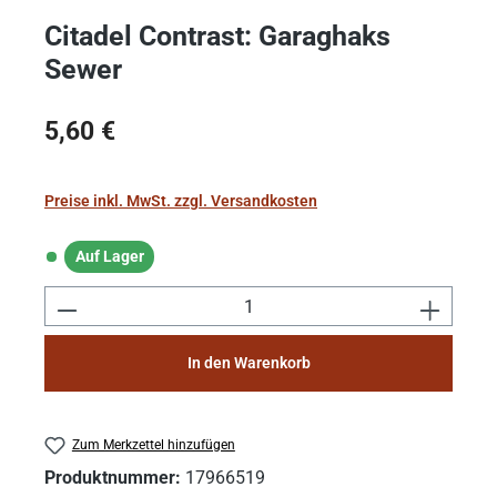
Citadel Contrast: Garaghaks
Sewer
Regulärer Preis:
5,60 €
Preise inkl. MwSt. zzgl. Versandkosten
Auf Lager
Auf Lager
Produkt Anzahl: Gib den gewünschten Wert e
In den Warenkorb
Zum Merkzettel hinzufügen
Produktnummer:
17966519