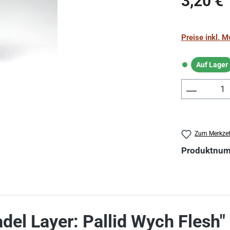
3,20 €
Preise inkl. 
Auf Lager
Auf Lager
Produkt 
Zum Merkzet
Produktnu
del Layer: Pallid Wych Flesh"