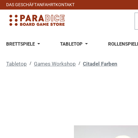
DAS GESCHÄFT
ANFAHRT
KONTAKT
 Hauptinhalt springen
Zur Suche springen
Zur Hauptnavigation springen
BRETTSPIELE
TABLETOP
ROLLENSPIEL
Tabletop
/
Games Workshop
/
Citadel Farben
Bildergalerie überspringen