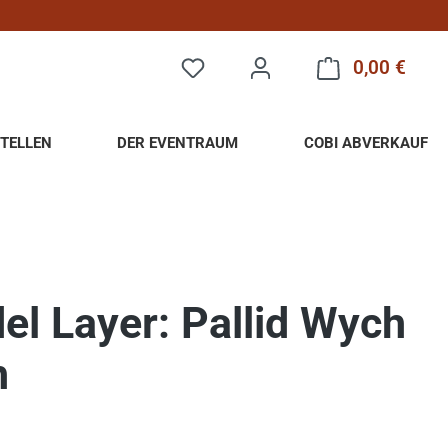
0,00 €
Warenk
TELLEN
DER EVENTRAUM
COBI ABVERKAUF
del Layer: Pallid Wych
h
eis: