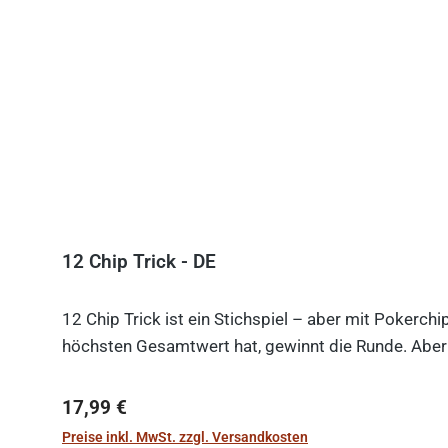
12 Chip Trick - DE
12 Chip Trick ist ein Stichspiel – aber mit Pokerch
höchsten Gesamtwert hat, gewinnt die Runde. Aber V
Regulärer Preis:
17,99 €
Preise inkl. MwSt. zzgl. Versandkosten