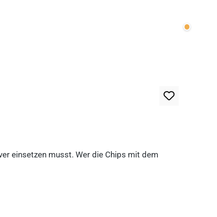
Wenige v
lever einsetzen musst. Wer die Chips mit dem