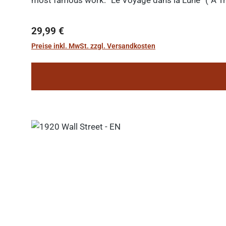
most famous work: “Le Voyage dans la Lune” (“A Tri
Regulärer Preis:
29,99 €
Preise inkl. MwSt. zzgl. Versandkosten