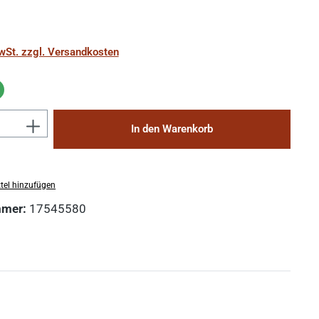
MwSt. zzgl. Versandkosten
Anzahl: Gib den gewünschten Wert ein 
In den Warenkorb
tel hinzufügen
mmer:
17545580