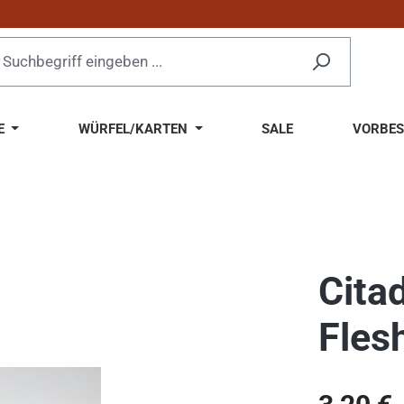
E
WÜRFEL/KARTEN
SALE
VORBES
Cita
Fles
Regulärer Pr