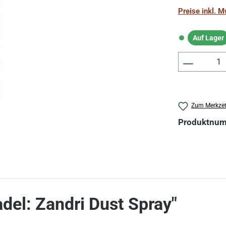
Preise inkl. 
Auf Lager
Auf Lager
Produkt 
Zum Merkzet
Produktnu
del: Zandri Dust Spray"