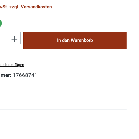
MwSt. zzgl. Versandkosten
Anzahl: Gib den gewünschten Wert ein 
In den Warenkorb
tel hinzufügen
mmer:
17668741