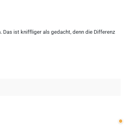
as ist kniffliger als gedacht, denn die Differenz
Wenige v