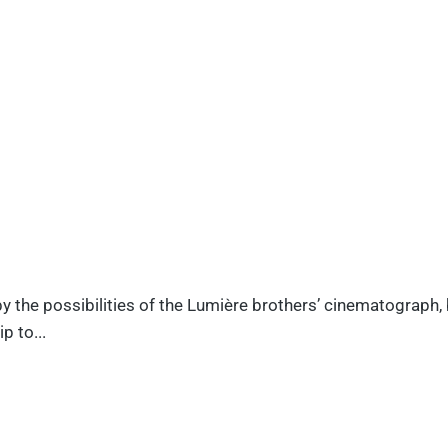
y the possibilities of the Lumière brothers’ cinematograph,
p to...