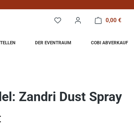
0,00 €
Warenk
TELLEN
DER EVENTRAUM
COBI ABVERKAUF
del: Zandri Dust Spray
eis:
€