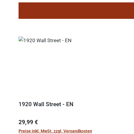
1920 Wall Street - EN
Regulärer Preis:
29,99 €
Preise inkl. MwSt. zzgl. Versandkosten