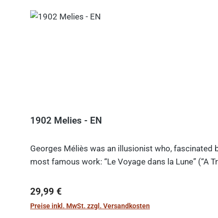
1902 Melies - EN
Georges Méliès was an illusionist who, fascinated b
most famous work: “Le Voyage dans la Lune” (“A Tri
Regulärer Preis:
29,99 €
Preise inkl. MwSt. zzgl. Versandkosten