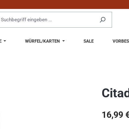
E
WÜRFEL/KARTEN
SALE
VORBES
Cita
Regulärer Pr
16,99 