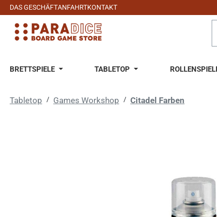
DAS GESCHÄFT
ANFAHRT
KONTAKT
 Hauptinhalt springen
Zur Suche springen
Zur Hauptnavigation springen
BRETTSPIELE
TABLETOP
ROLLENSPIEL
Tabletop
/
Games Workshop
/
Citadel Farben
Bildergalerie überspringen