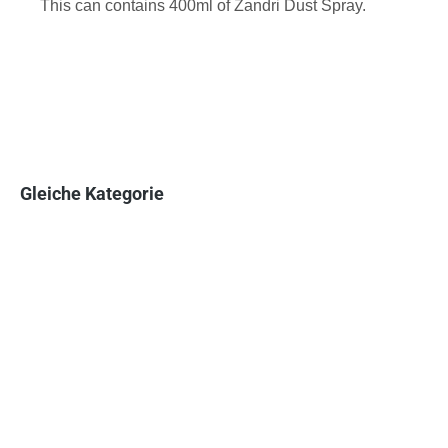
This can contains 400ml of Zandri Dust Spray.
Gleiche Kategorie
Produktgalerie überspringen