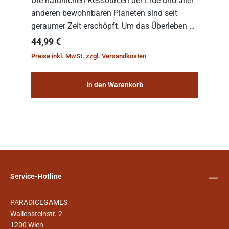
Die natürlichen Ressourcen der Erde und aller
anderen bewohnbaren Planeten sind seit
geraumer Zeit erschöpft. Um das Überleben zu
sichern, wurden die sogenannten
Regulärer Preis:
44,99 €
„Weltenschiffe“ gebaut. Auf diesen
Preise inkl. MwSt. zzgl. Versandkosten
planetengroßen Raums...
In den Warenkorb
Service-Hotline
PARADICEGAMES
Wallensteinstr. 2
1200 Wien