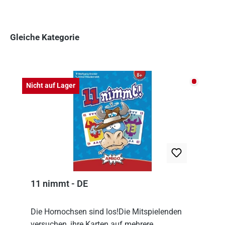
Gleiche Kategorie
Produktgalerie überspringen
Nicht auf
Nicht auf Lager
11 nimmt - DE
Die Hornochsen sind los!Die Mitspielenden
versuchen, ihre Karten auf mehrere