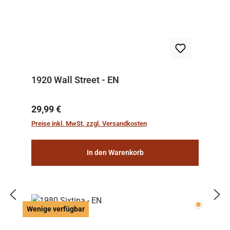
1920 Wall Street - EN
Regulärer Preis:
29,99 €
Preise inkl. MwSt. zzgl. Versandkosten
In den Warenkorb
Wenige v
Wenige verfügbar