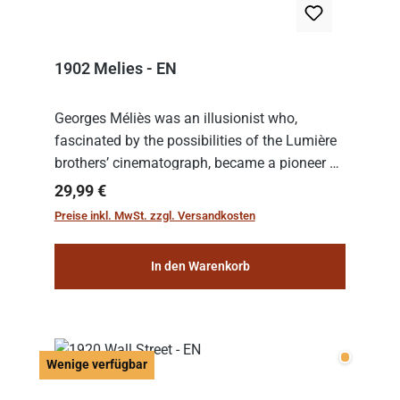
1902 Melies - EN
Georges Méliès was an illusionist who,
fascinated by the possibilities of the Lumière
brothers’ cinematograph, became a pioneer of
cinema. In 1902, he filmed his most famous
Regulärer Preis:
29,99 €
work: “Le Voyage dans la Lune” (“A Trip to...
Preise inkl. MwSt. zzgl. Versandkosten
In den Warenkorb
Wenige v
Wenige verfügbar