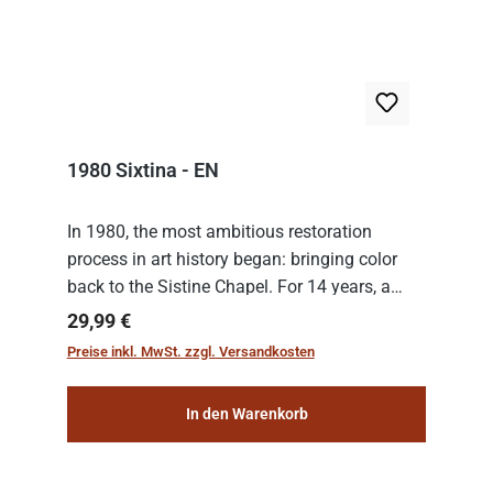
1980 Sixtina - EN
In 1980, the most ambitious restoration
process in art history began: bringing color
back to the Sistine Chapel. For 14 years, a
team of experts from the Vatican undertook
Regulärer Preis:
29,99 €
the meticulous job of cleaning and
Preise inkl. MwSt. zzgl. Versandkosten
consolidat...
In den Warenkorb