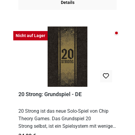
Details
Nicht auf
Nicht auf Lager
20 Strong: Grundspiel - DE
20 Strong ist das neue Solo-Spiel von Chip
Theory Games. Das Grundspiel 20
Strong selbst, ist ein Spielsystem mit wenigen,
einfachen Regeln. Um es zu spielen, muss es