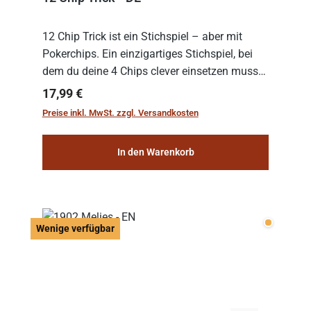
12 Chip Trick ist ein Stichspiel – aber mit
Pokerchips. Ein einzigartiges Stichspiel, bei
dem du deine 4 Chips clever einsetzen musst.
Wer die Chips mit dem höchsten Gesamtwert
Regulärer Preis:
17,99 €
hat, gewinnt die Runde. Aber Vorsicht: D...
Preise inkl. MwSt. zzgl. Versandkosten
In den Warenkorb
Wenige v
Wenige verfügbar