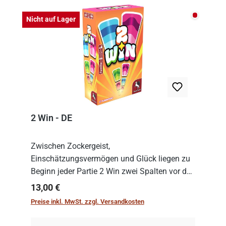
Nicht auf
Nicht auf Lager
2 Win - DE
Zwischen Zockergeist,
Einschätzungsvermögen und Glück liegen zu
Beginn jeder Partie 2 Win zwei Spalten vor den
Spielenden aus, die es in die Höhe zu treiben
Regulärer Preis:
13,00 €
gilt. Doch das geht natürlich nur, solange man
Preise inkl. MwSt. zzgl. Versandkosten
auch Karten a...