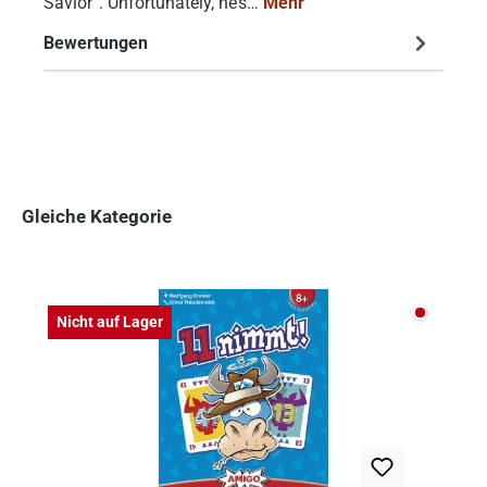
Savior”. Unfortunately, he’s…
Mehr
Bewertungen
Gleiche Kategorie
Produktgalerie überspringen
Nicht auf
Nicht auf Lager