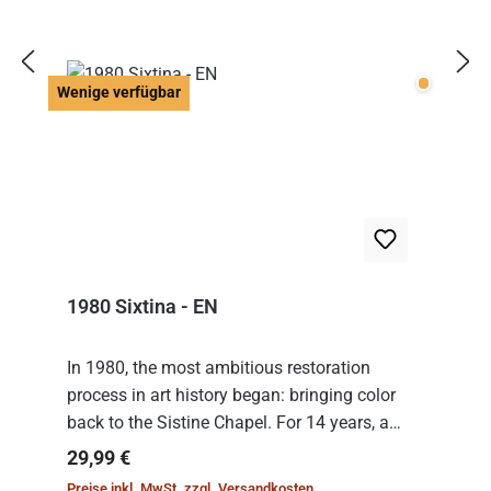
Wenige v
Wenige verfügbar
1980 Sixtina - EN
In 1980, the most ambitious restoration
process in art history began: bringing color
back to the Sistine Chapel. For 14 years, a
team of experts from the Vatican undertook
Regulärer Preis:
29,99 €
the meticulous job of cleaning and
Preise inkl. MwSt. zzgl. Versandkosten