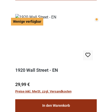
Wenige v
Wenige verfügbar
1920 Wall Street - EN
Regulärer Preis:
29,99 €
Preise inkl. MwSt. zzgl. Versandkosten
In den Warenkorb