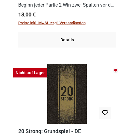
Beginn jeder Partie 2 Win zwei Spalten vor den
Spielenden aus, die es in die Höhe zu treiben
Regulärer Preis:
13,00 €
gilt. Doch das geht natürlich nur, solange man
Preise inkl. MwSt. zzgl. Versandkosten
auch Karten a...
Details
Nicht auf
Nicht auf Lager
20 Strong: Grundspiel - DE