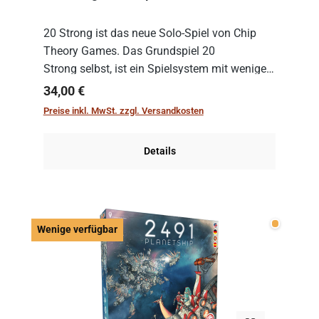
20 Strong ist das neue Solo-Spiel von Chip
Theory Games. Das Grundspiel 20
Strong selbst, ist ein Spielsystem mit wenigen,
einfachen Regeln. Um es zu spielen, muss es
Regulärer Preis:
34,00 €
immer mit einem Themenset ergänzt werden.
Preise inkl. MwSt. zzgl. Versandkosten
Im Grund...
Details
Wenige v
Wenige verfügbar