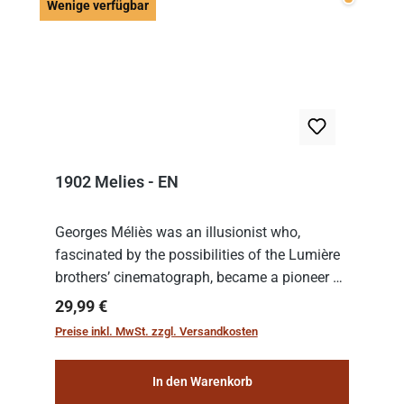
Wenige v
Wenige verfügbar
1902 Melies - EN
Georges Méliès was an illusionist who,
fascinated by the possibilities of the Lumière
brothers’ cinematograph, became a pioneer of
cinema. In 1902, he filmed his most famous
Regulärer Preis:
29,99 €
work: “Le Voyage dans la Lune” (“A Trip to...
Preise inkl. MwSt. zzgl. Versandkosten
In den Warenkorb