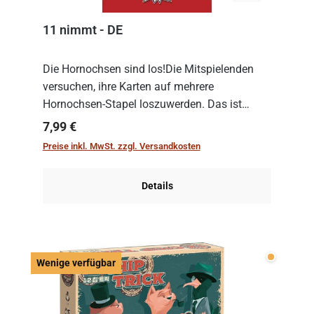
11 nimmt - DE
Die Hornochsen sind los!Die Mitspielenden
versuchen, ihre Karten auf mehrere
Hornochsen-Stapel loszuwerden. Das ist
kniffliger als gedacht, denn die Differenz
Regulärer Preis:
7,99 €
zwischen ausgespielter Karte und der
Preise inkl. MwSt. zzgl. Versandkosten
obersten Karte des St...
Details
Wenige v
Wenige verfügbar