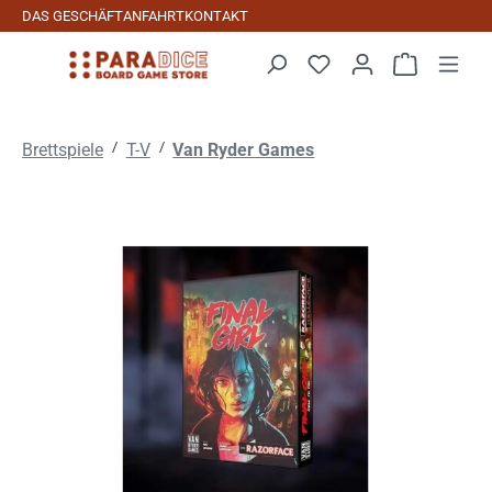
DAS GESCHÄFT
ANFAHRT
KONTAKT
Zum Hauptinhalt springen
Warenkorb 
/
/
Brettspiele
T-V
Van Ryder Games
Bildergalerie überspringen