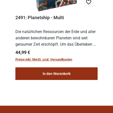
2491: Planetship - Multi
Die natürlichen Ressourcen der Erde und aller
anderen bewohnbaren Planeten sind seit
geraumer Zeit erschöpft. Um das Überleben zu
sichern, wurden die sogenannten
Regulärer Preis:
44,99 €
„Weltenschiffe“ gebaut. Auf diesen
Preise inkl. MwSt. zzgl. Versandkosten
planetengroßen Raums...
In den Warenkorb