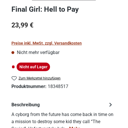
Final Girl: Hell to Pay
Regulärer Preis:
23,99 €
Preise inkl. MwSt. zzgl. Versandkosten
Nicht mehr verfügbar
Nicht auf Lager
Nicht auf Lager
Zum Merkzettel hinzufügen
Produktnummer:
18348517
Beschreibung
A cyborg from the future has come back in time on
a mission to destroy some kid they call “The