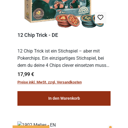
12 Chip Trick - DE
12 Chip Trick ist ein Stichspiel – aber mit
Pokerchips. Ein einzigartiges Stichspiel, bei
dem du deine 4 Chips clever einsetzen musst.
Wer die Chips mit dem höchsten Gesamtwert
Regulärer Preis:
17,99 €
hat, gewinnt die Runde. Aber Vorsicht: D...
Preise inkl. MwSt. zzgl. Versandkosten
In den Warenkorb