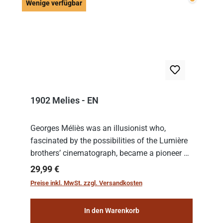
Wenige v
Wenige verfügbar
1902 Melies - EN
Georges Méliès was an illusionist who,
fascinated by the possibilities of the Lumière
brothers’ cinematograph, became a pioneer of
cinema. In 1902, he filmed his most famous
Regulärer Preis:
29,99 €
work: “Le Voyage dans la Lune” (“A Trip to...
Preise inkl. MwSt. zzgl. Versandkosten
In den Warenkorb