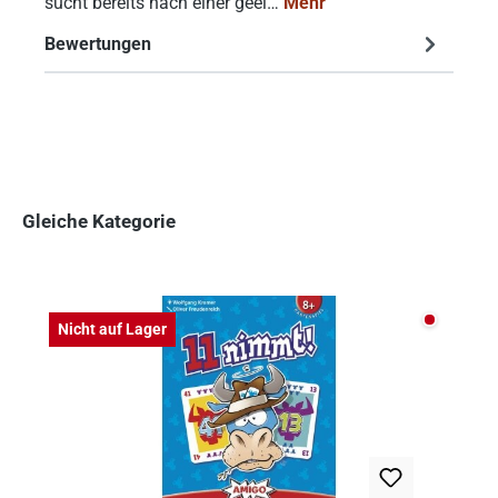
sucht bereits nach einer geei…
Mehr
Bewertungen
Gleiche Kategorie
Produktgalerie überspringen
Nicht auf
Nicht auf Lager