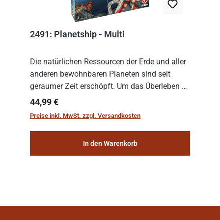
2491: Planetship - Multi
Die natürlichen Ressourcen der Erde und aller
anderen bewohnbaren Planeten sind seit
geraumer Zeit erschöpft. Um das Überleben zu
sichern, wurden die sogenannten
Regulärer Preis:
44,99 €
„Weltenschiffe“ gebaut. Auf diesen
Preise inkl. MwSt. zzgl. Versandkosten
planetengroßen Raums...
In den Warenkorb