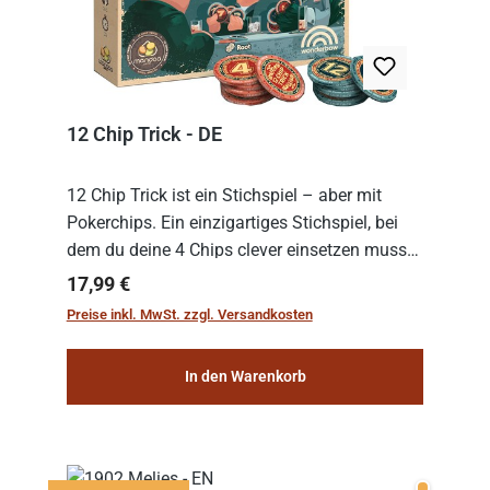
12 Chip Trick - DE
12 Chip Trick ist ein Stichspiel – aber mit
Pokerchips. Ein einzigartiges Stichspiel, bei
dem du deine 4 Chips clever einsetzen musst.
Wer die Chips mit dem höchsten Gesamtwert
Regulärer Preis:
17,99 €
hat, gewinnt die Runde. Aber Vorsicht: D...
Preise inkl. MwSt. zzgl. Versandkosten
In den Warenkorb