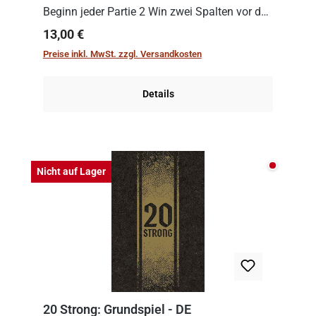
Beginn jeder Partie 2 Win zwei Spalten vor den
Spielenden aus, die es in die Höhe zu treiben
Regulärer Preis:
13,00 €
gilt. Doch das geht natürlich nur, solange man
Preise inkl. MwSt. zzgl. Versandkosten
auch Karten a...
Details
Nicht auf
Nicht auf Lager
20 Strong: Grundspiel - DE