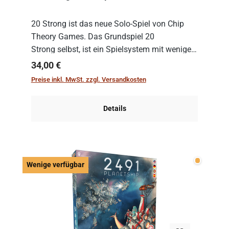
20 Strong ist das neue Solo-Spiel von Chip
Theory Games. Das Grundspiel 20
Strong selbst, ist ein Spielsystem mit wenigen,
einfachen Regeln. Um es zu spielen, muss es
Regulärer Preis:
34,00 €
immer mit einem Themenset ergänzt werden.
Preise inkl. MwSt. zzgl. Versandkosten
Im Grund...
Details
Wenige v
Wenige verfügbar