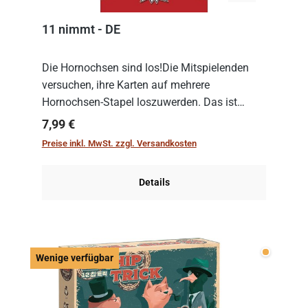
11 nimmt - DE
Die Hornochsen sind los!Die Mitspielenden
versuchen, ihre Karten auf mehrere
Hornochsen-Stapel loszuwerden. Das ist
kniffliger als gedacht, denn die Differenz
Regulärer Preis:
7,99 €
zwischen ausgespielter Karte und der
Preise inkl. MwSt. zzgl. Versandkosten
obersten Karte des St...
Details
Wenige v
Wenige verfügbar