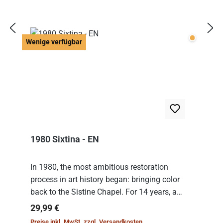
Wenige v
Wenige verfügbar
1980 Sixtina - EN
In 1980, the most ambitious restoration
process in art history began: bringing color
back to the Sistine Chapel. For 14 years, a
team of experts from the Vatican undertook
Regulärer Preis:
29,99 €
the meticulous job of cleaning and
Preise inkl. MwSt. zzgl. Versandkosten