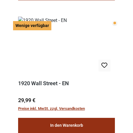
Wenige v
Wenige verfügbar
1920 Wall Street - EN
Regulärer Preis:
29,99 €
Preise inkl. MwSt. zzgl. Versandkosten
In den Warenkorb