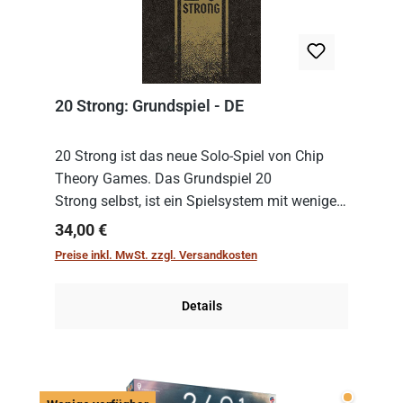
20 Strong: Grundspiel - DE
20 Strong ist das neue Solo-Spiel von Chip
Theory Games. Das Grundspiel 20
Strong selbst, ist ein Spielsystem mit wenigen,
einfachen Regeln. Um es zu spielen, muss es
Regulärer Preis:
34,00 €
immer mit einem Themenset ergänzt werden.
Preise inkl. MwSt. zzgl. Versandkosten
Im Grund...
Details