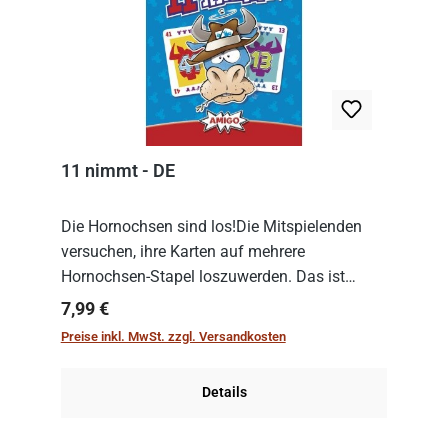
11 nimmt - DE
Die Hornochsen sind los!Die Mitspielenden
versuchen, ihre Karten auf mehrere
Hornochsen-Stapel loszuwerden. Das ist
kniffliger als gedacht, denn die Differenz
Regulärer Preis:
7,99 €
zwischen ausgespielter Karte und der
Preise inkl. MwSt. zzgl. Versandkosten
obersten Karte des St...
Details