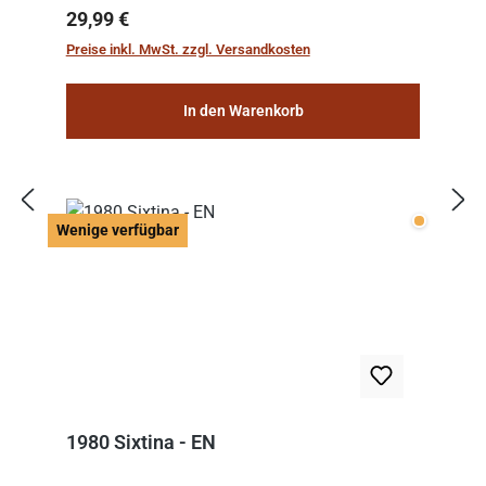
Regulärer Preis:
29,99 €
Preise inkl. MwSt. zzgl. Versandkosten
In den Warenkorb
Wenige v
Wenige verfügbar
1980 Sixtina - EN