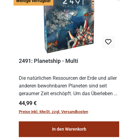
Wenige v
Wenige verfügbar
2491: Planetship - Multi
Die natürlichen Ressourcen der Erde und aller
anderen bewohnbaren Planeten sind seit
geraumer Zeit erschöpft. Um das Überleben zu
sichern, wurden die sogenannten
Regulärer Preis:
44,99 €
„Weltenschiffe“ gebaut. Auf diesen
Preise inkl. MwSt. zzgl. Versandkosten
planetengroßen Raums...
In den Warenkorb