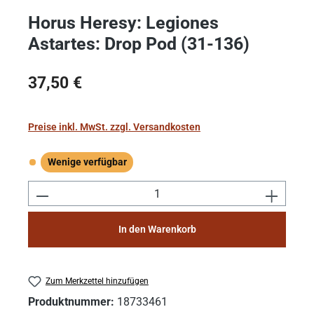
Horus Heresy: Legiones
Astartes: Drop Pod (31-136)
Regulärer Preis:
37,50 €
Preise inkl. MwSt. zzgl. Versandkosten
Wenige verfügbar
Wenige verfügbar
Produkt Anzahl: Gib den gewünschten Wert e
In den Warenkorb
Zum Merkzettel hinzufügen
Produktnummer:
18733461