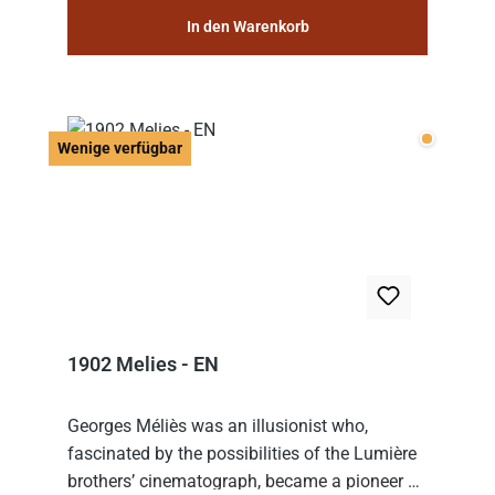
In den Warenkorb
Wenige v
Wenige verfügbar
1902 Melies - EN
Georges Méliès was an illusionist who,
fascinated by the possibilities of the Lumière
brothers’ cinematograph, became a pioneer of