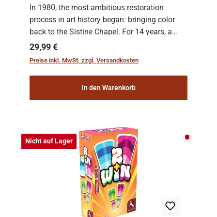
In 1980, the most ambitious restoration
process in art history began: bringing color
back to the Sistine Chapel. For 14 years, a
team of experts from the Vatican undertook
Regulärer Preis:
29,99 €
the meticulous job of cleaning and
Preise inkl. MwSt. zzgl. Versandkosten
consolidat...
In den Warenkorb
Nicht auf
Nicht auf Lager