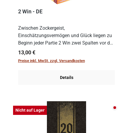
2 Win - DE
Zwischen Zockergeist,
Einschätzungsvermögen und Glück liegen zu
Beginn jeder Partie 2 Win zwei Spalten vor den
Spielenden aus, die es in die Höhe zu treiben
Regulärer Preis:
13,00 €
gilt. Doch das geht natürlich nur, solange man
Preise inkl. MwSt. zzgl. Versandkosten
auch Karten a...
Details
Nicht auf
Nicht auf Lager