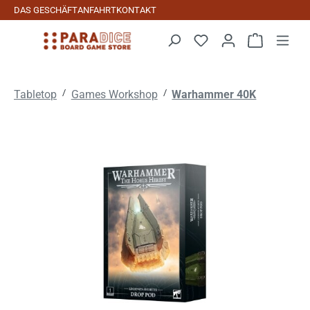
DAS GESCHÄFT
ANFAHRT
KONTAKT
Zum Hauptinhalt springen
Warenkorb 
/
/
Tabletop
Games Workshop
Warhammer 40K
Bildergalerie überspringen