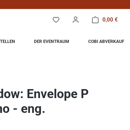
0,00 €
Warenk
TELLEN
DER EVENTRAUM
COBI ABVERKAUF
ow: Envelope P
o - eng.
eis: