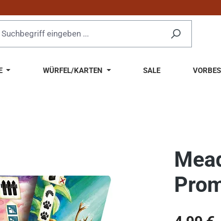
E
WÜRFEL/KARTEN
SALE
VORBES
Mead
Prom
Regulärer Pr