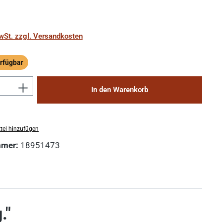
MwSt. zzgl. Versandkosten
rfügbar
ügbar
Anzahl: Gib den gewünschten Wert ein 
In den Warenkorb
tel hinzufügen
mmer:
18951473
."