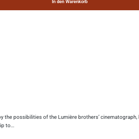
In den Warenkorb
y the possibilities of the Lumière brothers’ cinematograph,
p to...