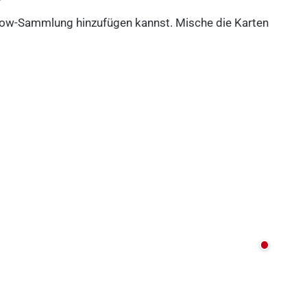
eadow-Sammlung hinzufügen kannst. Mische die Karten
Nicht au