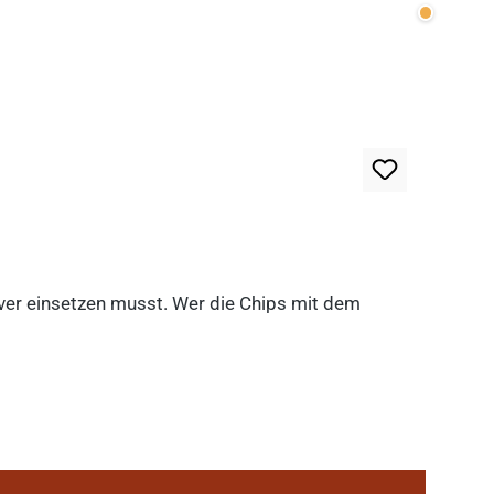
Wenige v
lever einsetzen musst. Wer die Chips mit dem