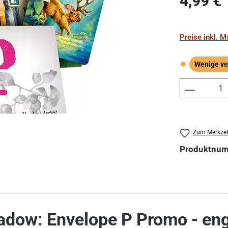
4,99 €
Preise inkl. 
Wenige ve
Wenige verf
Produkt 
Zum Merkzet
Produktnu
dow: Envelope P Promo - eng