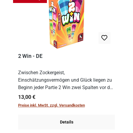
2 Win - DE
Zwischen Zockergeist,
Einschätzungsvermögen und Glück liegen zu
Beginn jeder Partie 2 Win zwei Spalten vor den
Spielenden aus, die es in die Höhe zu treiben
Regulärer Preis:
13,00 €
gilt. Doch das geht natürlich nur, solange man
Preise inkl. MwSt. zzgl. Versandkosten
auch Karten a...
Details