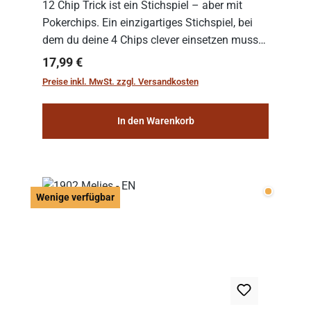
12 Chip Trick ist ein Stichspiel – aber mit
Pokerchips. Ein einzigartiges Stichspiel, bei
dem du deine 4 Chips clever einsetzen musst.
Wer die Chips mit dem höchsten Gesamtwert
Regulärer Preis:
17,99 €
hat, gewinnt die Runde. Aber Vorsicht: D...
Preise inkl. MwSt. zzgl. Versandkosten
In den Warenkorb
Wenige v
Wenige verfügbar