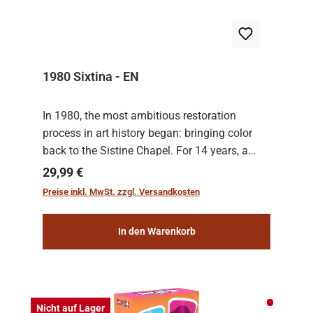
1980 Sixtina - EN
In 1980, the most ambitious restoration
process in art history began: bringing color
back to the Sistine Chapel. For 14 years, a
team of experts from the Vatican undertook
Regulärer Preis:
29,99 €
the meticulous job of cleaning and
Preise inkl. MwSt. zzgl. Versandkosten
consolidat...
In den Warenkorb
Nicht auf
Nicht auf Lager