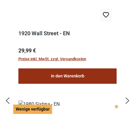
1920 Wall Street - EN
Regulärer Preis:
29,99 €
Preise inkl. MwSt. zzgl. Versandkosten
In den Warenkorb
Wenige v
Wenige verfügbar