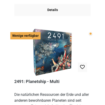
Im Grund...
Details
Wenige v
Wenige verfügbar
2491: Planetship - Multi
Die natürlichen Ressourcen der Erde und aller
anderen bewohnbaren Planeten sind seit