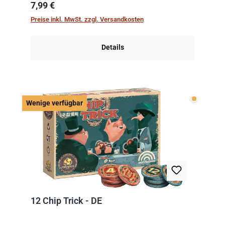
kniffliger als gedacht, denn die Differenz
Regulärer Preis:
7,99 €
zwischen ausgespielter Karte und der
Preise inkl. MwSt. zzgl. Versandkosten
obersten Karte des St...
Details
Wenige v
Wenige verfügbar
12 Chip Trick - DE