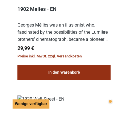
1902 Melies - EN
Georges Méliès was an illusionist who,
fascinated by the possibilities of the Lumière
brothers’ cinematograph, became a pioneer of
cinema. In 1902, he filmed his most famous
Regulärer Preis:
29,99 €
work: “Le Voyage dans la Lune” (“A Trip to...
Preise inkl. MwSt. zzgl. Versandkosten
In den Warenkorb
Wenige v
Wenige verfügbar