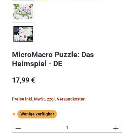
MicroMacro Puzzle: Das
Heimspiel - DE
Regulärer Preis:
17,99 €
Preise inkl. MwSt. zzgl. Versandkosten
Wenige verfügbar
Wenige verfügbar
Produkt Anzahl: Gib den gewünschten Wert e