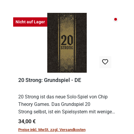
Nicht auf
Nicht auf Lager
20 Strong: Grundspiel - DE
20 Strong ist das neue Solo-Spiel von Chip
Theory Games. Das Grundspiel 20
Strong selbst, ist ein Spielsystem mit wenigen,
einfachen Regeln. Um es zu spielen, muss es
Regulärer Preis:
34,00 €
immer mit einem Themenset ergänzt werden.
Preise inkl. MwSt. zzgl. Versandkosten