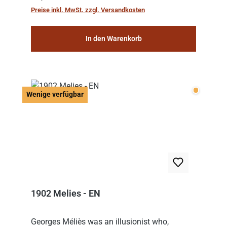
hat, gewinnt die Runde. Aber Vorsicht: D...
Preise inkl. MwSt. zzgl. Versandkosten
In den Warenkorb
Wenige v
Wenige verfügbar
1902 Melies - EN
Georges Méliès was an illusionist who,