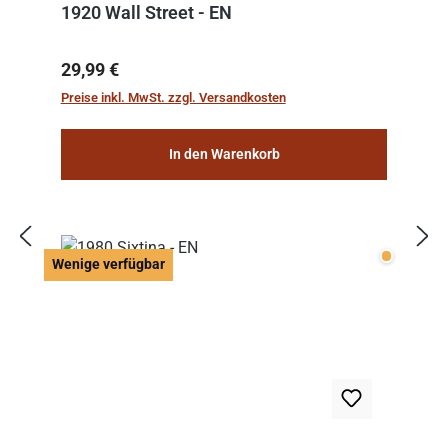
1920 Wall Street - EN
Regulärer Preis:
29,99 €
Preise inkl. MwSt. zzgl. Versandkosten
In den Warenkorb
Wenige v
Wenige verfügbar