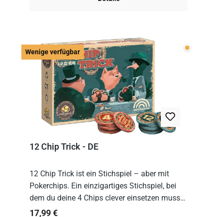
Wenige v
Wenige verfügbar
12 Chip Trick - DE
12 Chip Trick ist ein Stichspiel – aber mit
Pokerchips. Ein einzigartiges Stichspiel, bei
dem du deine 4 Chips clever einsetzen musst.
Wer die Chips mit dem höchsten Gesamtwert
Regulärer Preis:
17,99 €