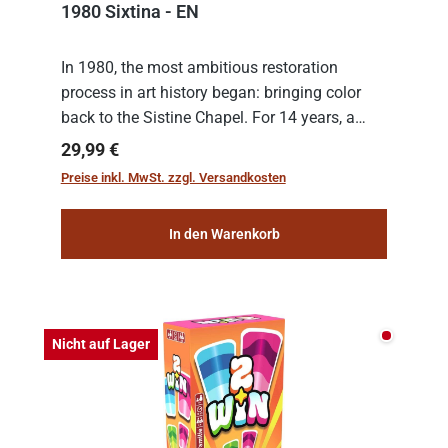
1980 Sixtina - EN
In 1980, the most ambitious restoration
process in art history began: bringing color
back to the Sistine Chapel. For 14 years, a
team of experts from the Vatican undertook
Regulärer Preis:
29,99 €
the meticulous job of cleaning and
Preise inkl. MwSt. zzgl. Versandkosten
consolidat...
In den Warenkorb
Nicht auf
Nicht auf Lager