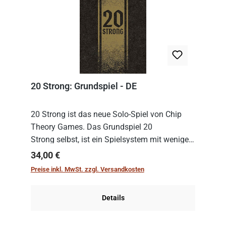
20 Strong: Grundspiel - DE
20 Strong ist das neue Solo-Spiel von Chip
Theory Games. Das Grundspiel 20
Strong selbst, ist ein Spielsystem mit wenigen,
einfachen Regeln. Um es zu spielen, muss es
Regulärer Preis:
34,00 €
immer mit einem Themenset ergänzt werden.
Preise inkl. MwSt. zzgl. Versandkosten
Im Grund...
Details