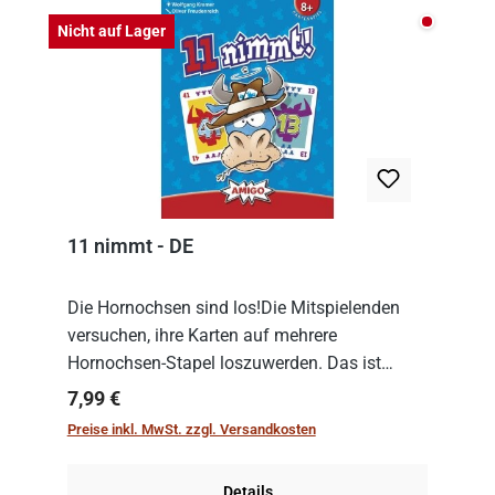
Nicht auf
Nicht auf Lager
11 nimmt - DE
Die Hornochsen sind los!Die Mitspielenden
versuchen, ihre Karten auf mehrere
Hornochsen-Stapel loszuwerden. Das ist
kniffliger als gedacht, denn die Differenz
Regulärer Preis:
7,99 €
zwischen ausgespielter Karte und der
Preise inkl. MwSt. zzgl. Versandkosten
obersten Karte des St...
Details