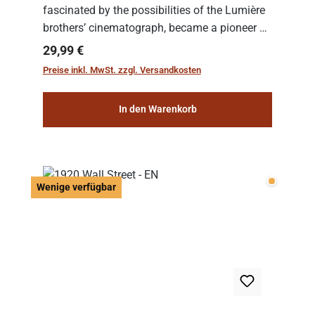
fascinated by the possibilities of the Lumière
brothers’ cinematograph, became a pioneer of
cinema. In 1902, he filmed his most famous
Regulärer Preis:
29,99 €
work: “Le Voyage dans la Lune” (“A Trip to...
Preise inkl. MwSt. zzgl. Versandkosten
In den Warenkorb
Wenige v
Wenige verfügbar