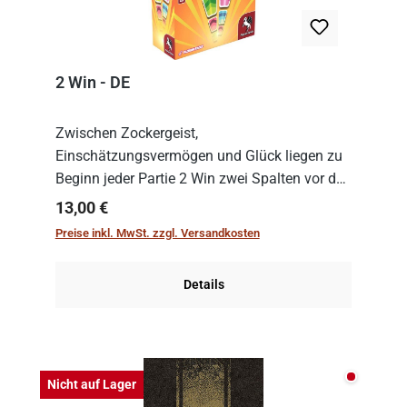
2 Win - DE
Zwischen Zockergeist,
Einschätzungsvermögen und Glück liegen zu
Beginn jeder Partie 2 Win zwei Spalten vor den
Spielenden aus, die es in die Höhe zu treiben
Regulärer Preis:
13,00 €
gilt. Doch das geht natürlich nur, solange man
Preise inkl. MwSt. zzgl. Versandkosten
auch Karten a...
Details
Nicht auf
Nicht auf Lager