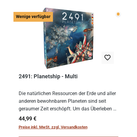
Wenige v
Wenige verfügbar
2491: Planetship - Multi
Die natürlichen Ressourcen der Erde und aller
anderen bewohnbaren Planeten sind seit
geraumer Zeit erschöpft. Um das Überleben zu
sichern, wurden die sogenannten
Regulärer Preis:
44,99 €
„Weltenschiffe“ gebaut. Auf diesen
Preise inkl. MwSt. zzgl. Versandkosten
planetengroßen Raums...