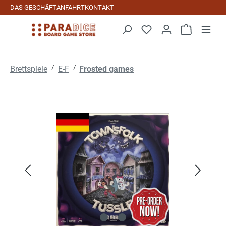
DAS GESCHÄFT
ANFAHRT
KONTAKT
Zum Hauptinhalt springen
Warenkorb 
/
/
Brettspiele
E-F
Frosted games
Bildergalerie überspringen