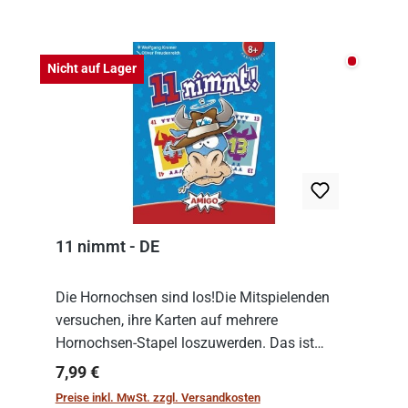
Produktgalerie überspringen
Nicht auf
Nicht auf Lager
11 nimmt - DE
Die Hornochsen sind los!Die Mitspielenden
versuchen, ihre Karten auf mehrere
Hornochsen-Stapel loszuwerden. Das ist
kniffliger als gedacht, denn die Differenz
Regulärer Preis:
7,99 €
zwischen ausgespielter Karte und der
Preise inkl. MwSt. zzgl. Versandkosten