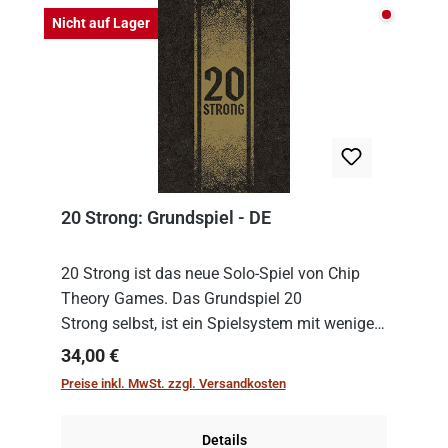
Nicht auf
Nicht auf Lager
20 Strong: Grundspiel - DE
20 Strong ist das neue Solo-Spiel von Chip
Theory Games. Das Grundspiel 20
Strong selbst, ist ein Spielsystem mit wenigen,
einfachen Regeln. Um es zu spielen, muss es
Regulärer Preis:
34,00 €
immer mit einem Themenset ergänzt werden.
Preise inkl. MwSt. zzgl. Versandkosten
Im Grund...
Details