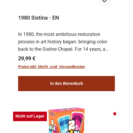
1980 Sixtina - EN
In 1980, the most ambitious restoration
process in art history began: bringing color
back to the Sistine Chapel. For 14 years, a
team of experts from the Vatican undertook
Regulärer Preis:
29,99 €
the meticulous job of cleaning and
Preise inkl. MwSt. zzgl. Versandkosten
consolidat...
In den Warenkorb
Nicht auf
Nicht auf Lager