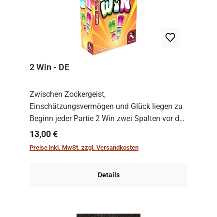
2 Win - DE
Zwischen Zockergeist,
Einschätzungsvermögen und Glück liegen zu
Beginn jeder Partie 2 Win zwei Spalten vor den
Spielenden aus, die es in die Höhe zu treiben
Regulärer Preis:
13,00 €
gilt. Doch das geht natürlich nur, solange man
Preise inkl. MwSt. zzgl. Versandkosten
auch Karten a...
Details