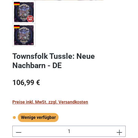
Townsfolk Tussle: Neue
Nachbarn - DE
Regulärer Preis:
106,99 €
Preise inkl. MwSt. zzgl. Versandkosten
Wenige verfügbar
Wenige verfügbar
Produkt Anzahl: Gib den gewünschten Wert e