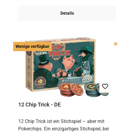
obersten Karte des St...
Details
Wenige v
Wenige verfügbar
12 Chip Trick - DE
12 Chip Trick ist ein Stichspiel – aber mit
Pokerchips. Ein einzigartiges Stichspiel, bei