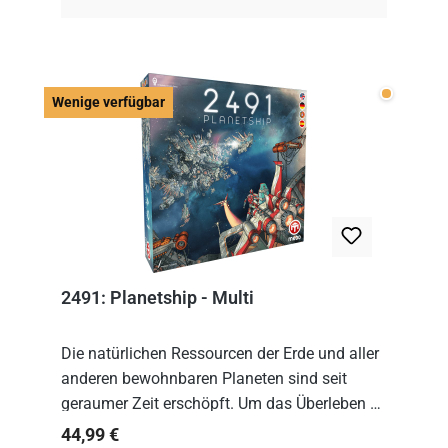
Wenige v
Wenige verfügbar
2491: Planetship - Multi
Die natürlichen Ressourcen der Erde und aller
anderen bewohnbaren Planeten sind seit
geraumer Zeit erschöpft. Um das Überleben zu
sichern, wurden die sogenannten
Regulärer Preis:
44,99 €