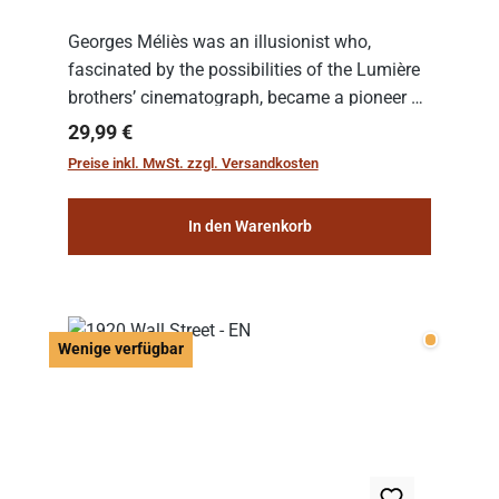
Georges Méliès was an illusionist who,
fascinated by the possibilities of the Lumière
brothers’ cinematograph, became a pioneer of
cinema. In 1902, he filmed his most famous
Regulärer Preis:
29,99 €
work: “Le Voyage dans la Lune” (“A Trip to...
Preise inkl. MwSt. zzgl. Versandkosten
In den Warenkorb
Wenige v
Wenige verfügbar