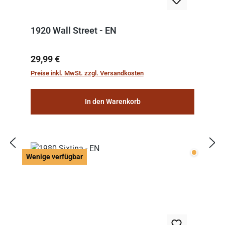
1920 Wall Street - EN
Regulärer Preis:
29,99 €
Preise inkl. MwSt. zzgl. Versandkosten
In den Warenkorb
Wenige v
Wenige verfügbar