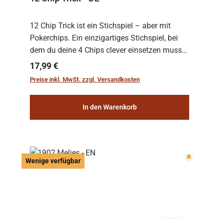
12 Chip Trick ist ein Stichspiel – aber mit
Pokerchips. Ein einzigartiges Stichspiel, bei
dem du deine 4 Chips clever einsetzen musst.
Wer die Chips mit dem höchsten Gesamtwert
Regulärer Preis:
17,99 €
hat, gewinnt die Runde. Aber Vorsicht: D...
Preise inkl. MwSt. zzgl. Versandkosten
In den Warenkorb
Wenige v
Wenige verfügbar