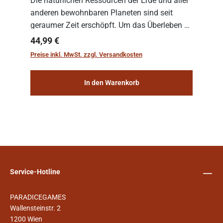
Die natürlichen Ressourcen der Erde und aller
anderen bewohnbaren Planeten sind seit
geraumer Zeit erschöpft. Um das Überleben zu
sichern, wurden die sogenannten
Regulärer Preis:
44,99 €
„Weltenschiffe“ gebaut. Auf diesen
Preise inkl. MwSt. zzgl. Versandkosten
planetengroßen Raums...
In den Warenkorb
Service-Hotline
PARADICEGAMES
Wallensteinstr. 2
1200 Wien