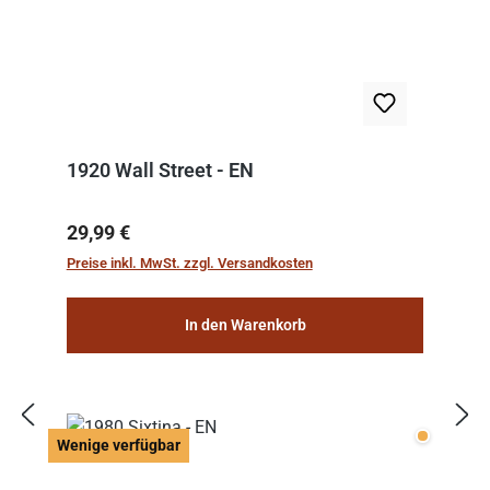
1920 Wall Street - EN
Regulärer Preis:
29,99 €
Preise inkl. MwSt. zzgl. Versandkosten
In den Warenkorb
Wenige v
Wenige verfügbar