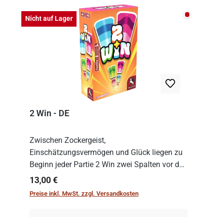
Nicht auf
Nicht auf Lager
2 Win - DE
Zwischen Zockergeist,
Einschätzungsvermögen und Glück liegen zu
Beginn jeder Partie 2 Win zwei Spalten vor den
Spielenden aus, die es in die Höhe zu treiben
Regulärer Preis:
13,00 €
gilt. Doch das geht natürlich nur, solange man
Preise inkl. MwSt. zzgl. Versandkosten
auch Karten a...