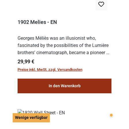
1902 Melies - EN
Georges Méliès was an illusionist who,
fascinated by the possibilities of the Lumière
brothers’ cinematograph, became a pioneer of
cinema. In 1902, he filmed his most famous
Regulärer Preis:
29,99 €
work: “Le Voyage dans la Lune” (“A Trip to...
Preise inkl. MwSt. zzgl. Versandkosten
In den Warenkorb
Wenige v
Wenige verfügbar