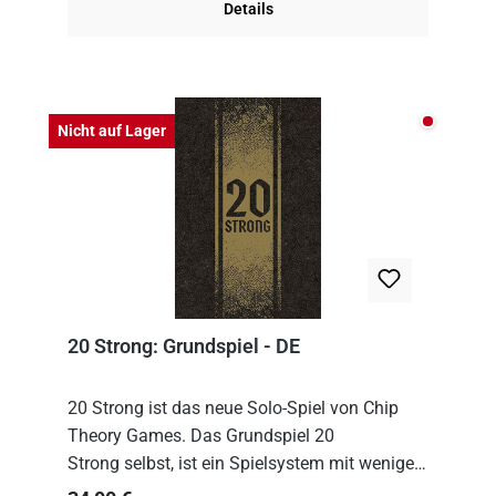
Details
Nicht auf
Nicht auf Lager
20 Strong: Grundspiel - DE
20 Strong ist das neue Solo-Spiel von Chip
Theory Games. Das Grundspiel 20
Strong selbst, ist ein Spielsystem mit wenigen,
einfachen Regeln. Um es zu spielen, muss es