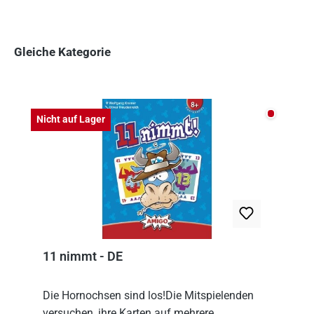
Gleiche Kategorie
Produktgalerie überspringen
Nicht auf
Nicht auf Lager
11 nimmt - DE
Die Hornochsen sind los!Die Mitspielenden
versuchen, ihre Karten auf mehrere