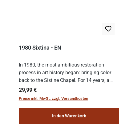
1980 Sixtina - EN
In 1980, the most ambitious restoration
process in art history began: bringing color
back to the Sistine Chapel. For 14 years, a
team of experts from the Vatican undertook
Regulärer Preis:
29,99 €
the meticulous job of cleaning and
Preise inkl. MwSt. zzgl. Versandkosten
consolidat...
In den Warenkorb