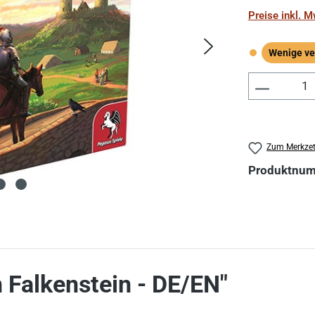
Preise inkl. 
Wenige ve
Wenige verf
Produkt 
Zum Merkzet
Produktnu
 Falkenstein - DE/EN"