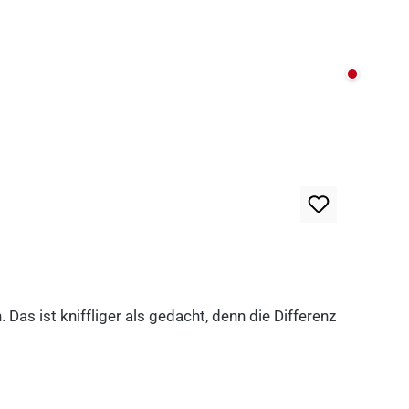
Nicht au
as ist kniffliger als gedacht, denn die Differenz