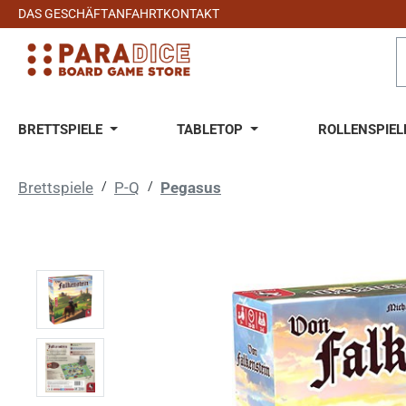
DAS GESCHÄFT
ANFAHRT
KONTAKT
 Hauptinhalt springen
Zur Suche springen
Zur Hauptnavigation springen
BRETTSPIELE
TABLETOP
ROLLENSPIEL
Brettspiele
/
P-Q
/
Pegasus
Bildergalerie überspringen