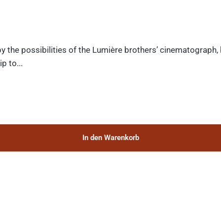
y the possibilities of the Lumière brothers’ cinematograph,
p to...
In den Warenkorb