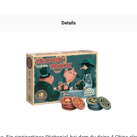
Details
ips. Ein einzigartiges Stichspiel, bei dem du deine 4 Chips c