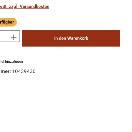
MwSt. zzgl. Versandkosten
rfügbar
ügbar
Anzahl: Gib den gewünschten Wert ein 
In den Warenkorb
tel hinzufügen
mmer:
10439430