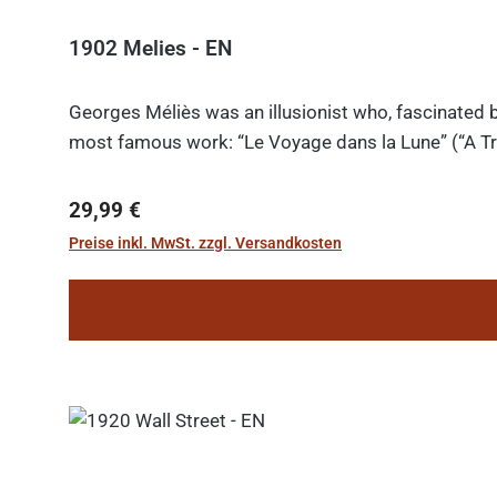
1902 Melies - EN
Georges Méliès was an illusionist who, fascinated b
most famous work: “Le Voyage dans la Lune” (“A Tri
Regulärer Preis:
29,99 €
Preise inkl. MwSt. zzgl. Versandkosten