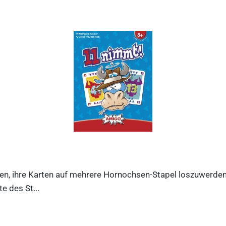
n, ihre Karten auf mehrere Hornochsen-Stapel loszuwerden. D
e des St...