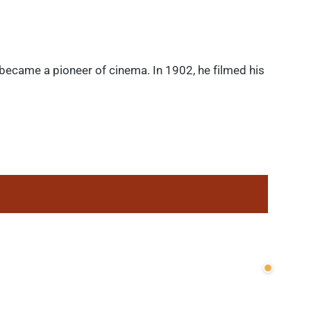
 became a pioneer of cinema. In 1902, he filmed his
Wenige v