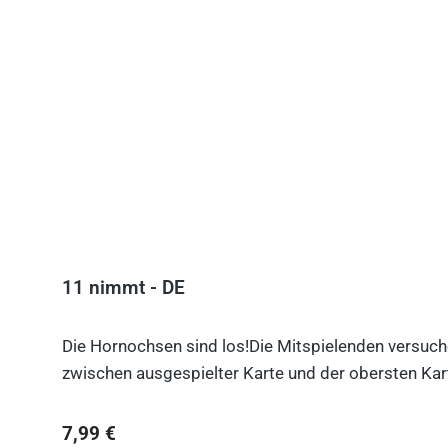
Produktgalerie überspringen
11 nimmt - DE
Die Hornochsen sind los!Die Mitspielenden versuche
zwischen ausgespielter Karte und der obersten Kart
Regulärer Preis:
7,99 €